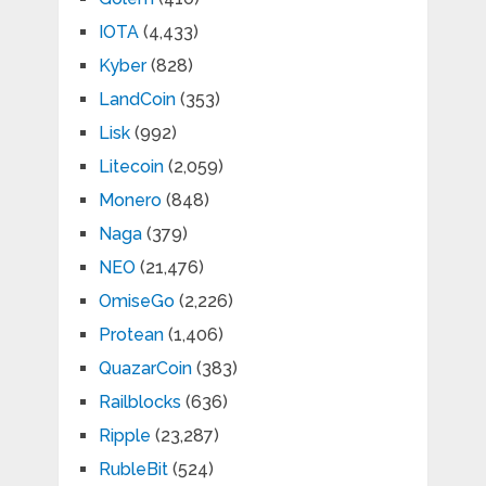
IOTA
(4,433)
Kyber
(828)
LandCoin
(353)
Lisk
(992)
Litecoin
(2,059)
Monero
(848)
Naga
(379)
NEO
(21,476)
OmiseGo
(2,226)
Protean
(1,406)
QuazarCoin
(383)
Railblocks
(636)
Ripple
(23,287)
RubleBit
(524)