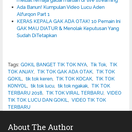
meluat remaja gadai maruah di 'live streaming'
Ada Banun! Kumpulan Video Lucu Aden
Alfurqon Part 1
KERAS KEPALA GAK ADA OTAK! 10 Pemain Ini
GAK MAU DIATUR & Menolak Keputusan Yang
Sudah DiTetapkan
Tags:
GOKIL BANGET TIK TOK NYA
,
Tik Tok
,
TIK
TOK ANJAY
,
TIK TOK GAK ADA OTAK
,
TIK TOK
GOKIL
,
tik tok keren
,
TIK TOK KOCAK
,
TIK TOK
KONYOL
,
tik tok lucu
,
tik tok ngakak
,
TIK TOK
TERBARU 2018
,
TIK TOK VIRAL TERBARU
,
VIDEO
TIK TOK LUCU DAN GOKIL
,
VIDEO TIK TOK
TERBARU
About The Author