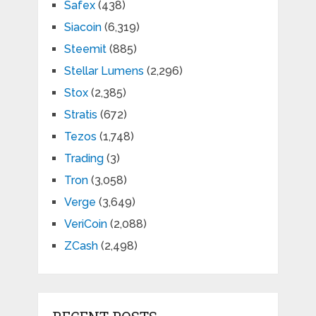
Safex
(438)
Siacoin
(6,319)
Steemit
(885)
Stellar Lumens
(2,296)
Stox
(2,385)
Stratis
(672)
Tezos
(1,748)
Trading
(3)
Tron
(3,058)
Verge
(3,649)
VeriCoin
(2,088)
ZCash
(2,498)