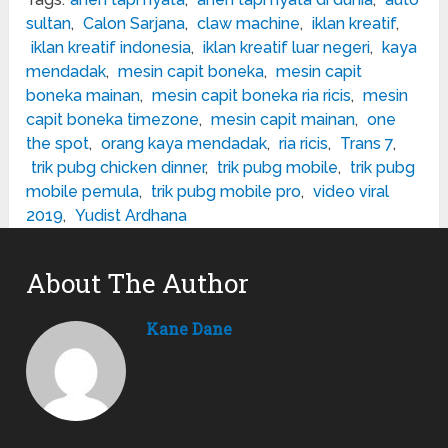
sultan
,
Calon Sarjana
,
claw machine
,
iklan kreatif
,
iklan kreatif indonesia
,
iklan kreatif luar negeri
,
kaya
mendadak
,
mesin capit boneka
,
mesin capit
boneka mainan
,
mesin capit boneka ria ricis
,
mesin
capit boneka timezone
,
mesin capit mainan
,
one
the spot
,
orang kaya mendadak
,
ria ricis
,
Trans 7
,
trik pubg chicken dinner
,
trik pubg mobile
,
trik pubg
mobile pemula
,
trik pubg mobile pro
,
video viral
2019
,
Yudist Ardhana
About The Author
Kane Dane