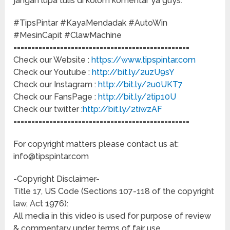
jangan lupa tulis di kolom komentar ya guys.
#TipsPintar #KayaMendadak #AutoWin
#MesinCapit #ClawMachine
=================================================
Check our Website :
https://www.tipspintar.com
Check our Youtube :
http://bit.ly/2uzU9sY
Check our Instagram :
http://bit.ly/2u0UKT7
Check our FansPage :
http://bit.ly/2tip10U
Check our twitter :
http://bit.ly/2tiwzAF
=================================================
For copyright matters please contact us at:
info@tipspintar.com
-Copyright Disclaimer-
Title 17, US Code (Sections 107-118 of the copyright
law, Act 1976):
All media in this video is used for purpose of review
& commentary under terms of fair use.