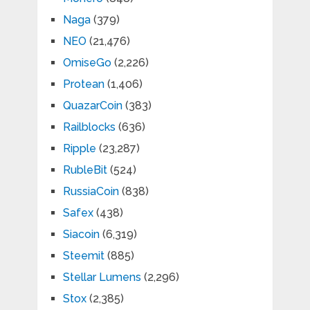
Naga
(379)
NEO
(21,476)
OmiseGo
(2,226)
Protean
(1,406)
QuazarCoin
(383)
Railblocks
(636)
Ripple
(23,287)
RubleBit
(524)
RussiaCoin
(838)
Safex
(438)
Siacoin
(6,319)
Steemit
(885)
Stellar Lumens
(2,296)
Stox
(2,385)