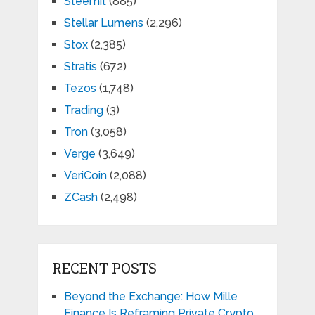
Steemit
(885)
Stellar Lumens
(2,296)
Stox
(2,385)
Stratis
(672)
Tezos
(1,748)
Trading
(3)
Tron
(3,058)
Verge
(3,649)
VeriCoin
(2,088)
ZCash
(2,498)
RECENT POSTS
Beyond the Exchange: How Mille
Finance Is Reframing Private Crypto