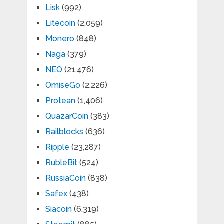
Lisk
(992)
Litecoin
(2,059)
Monero
(848)
Naga
(379)
NEO
(21,476)
OmiseGo
(2,226)
Protean
(1,406)
QuazarCoin
(383)
Railblocks
(636)
Ripple
(23,287)
RubleBit
(524)
RussiaCoin
(838)
Safex
(438)
Siacoin
(6,319)