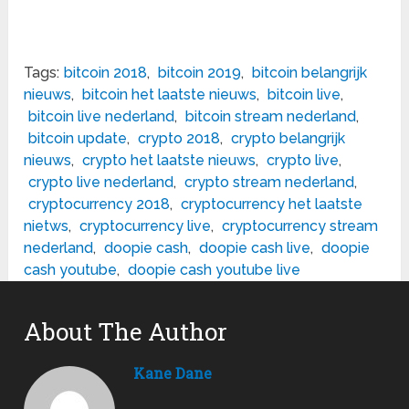
Tags:
bitcoin 2018
,
bitcoin 2019
,
bitcoin belangrijk
nieuws
,
bitcoin het laatste nieuws
,
bitcoin live
,
bitcoin live nederland
,
bitcoin stream nederland
,
bitcoin update
,
crypto 2018
,
crypto belangrijk
nieuws
,
crypto het laatste nieuws
,
crypto live
,
crypto live nederland
,
crypto stream nederland
,
cryptocurrency 2018
,
cryptocurrency het laatste
nietws
,
cryptocurrency live
,
cryptocurrency stream
nederland
,
doopie cash
,
doopie cash live
,
doopie
cash youtube
,
doopie cash youtube live
About The Author
Kane Dane