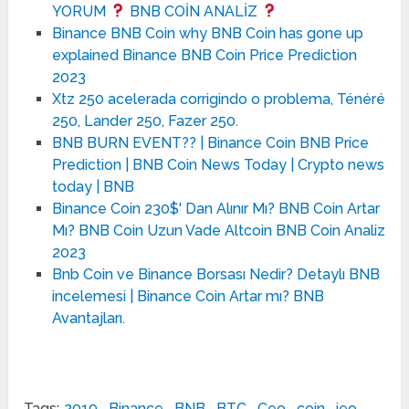
YORUM
BNB COİN ANALİZ
Binance BNB Coin why BNB Coin has gone up
explained Binance BNB Coin Price Prediction
2023
Xtz 250 acelerada corrigindo o problema, Ténéré
250, Lander 250, Fazer 250.
BNB BURN EVENT?? | Binance Coin BNB Price
Prediction | BNB Coin News Today | Crypto news
today | BNB
Binance Coin 230$' Dan Alınır Mı? BNB Coin Artar
Mı? BNB Coin Uzun Vade Altcoin BNB Coin Analiz
2023
Bnb Coin ve Binance Borsası Nedir? Detaylı BNB
incelemesi | Binance Coin Artar mı? BNB
Avantajları.
Tags:
2019
,
Binance
,
BNB
,
BTC
,
Ceo
,
coin
,
ieo
,