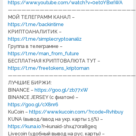
https://www.youtube.com/watch?v=0et0YBxriWA
————————————————————————————
МОЙ ТЕЛЕГРАММ КАНАЛ –
https://t.me/backintime
КРИПТОАНАЛИТИК –
https://t.me/simplecryptoanaliz
Группа в телеграмме –
https://t.me/man_from_future
БЕСПЛАТНАЯ КРИПТОВАЛЮТА ТУТ –
https://t.me/freetokens_kriptoman
————————————————————————————
ЛУЧШИЕ БИРЖИ:
BINANCE –
https://goo.gl/zb77xW
BINANCE JERSEY (с фиатом) –
https://goo.gl/cX8nr6
KuCoin –
https://www.kucoin.com/?rcode=Rvhbuy
КUNA (вывод/ввод на укр. карты 1.5%) –
https://kuna.io
?r=kunaid-1hx470ra8geq
Livecoin (удобный вывод на рус. карты) –