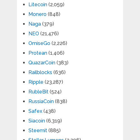
Litecoin
(2,059)
Monero
(848)
Naga
(379)
NEO
(21,476)
OmiseGo
(2,226)
Protean
(1,406)
QuazarCoin
(383)
Railblocks
(636)
Ripple
(23,287)
RubleBit
(524)
RussiaCoin
(838)
Safex
(438)
Siacoin
(6,319)
Steemit
(885)