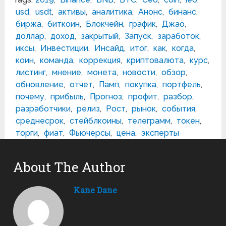
usd
,
usdt
,
активы
,
аналитика
,
Анонс
,
бинанс
,
биржа
,
биткоин
,
Блокчейн
,
график
,
Джао
,
доллар
,
доход
,
закрытый
,
Запуск
,
заработок
,
иксы
,
Инвестиции
,
Инсайд
,
итог
,
как
,
когда
,
коин
,
команда
,
коррекция
,
криптовалюта
,
курс
,
листинг
,
мнение
,
монета
,
новости
,
обзор
,
обновление
,
отчет
,
Памп
,
покупка
,
портфель
,
почему
,
прибыль
,
Прогноз
,
профит
,
разбор
,
разработчики
,
релиз
,
Рост
,
рынок
,
события
,
среднесрок
,
стейблкоины
,
телеграмм
,
токен
,
торги
,
фиат
,
Фьючерсы
,
цена
,
эксперты
About The Author
Kane Dane