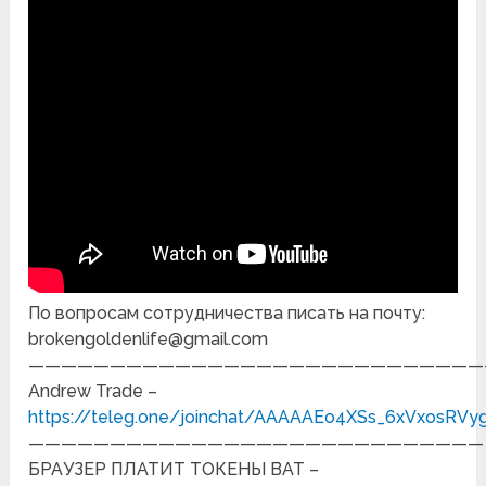
По вопросам сотрудничества писать на почту:
brokengoldenlife@gmail.com
————————————————————————————
Andrew Trade –
https://teleg.one/joinchat/AAAAAEo4XSs_6xVxosRVy
————————————————————————————
БРАУЗЕР ПЛАТИТ ТОКЕНЫ BAT –