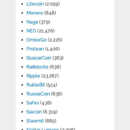
Litecoin
(2,059)
Monero
(848)
Naga
(379)
NEO
(21,476)
OmiseGo
(2,226)
Protean
(1,406)
QuazarCoin
(383)
Railblocks
(636)
Ripple
(23,287)
RubleBit
(524)
RussiaCoin
(838)
Safex
(438)
Siacoin
(6,319)
Steemit
(885)
Stellar Lumens
(2,296)