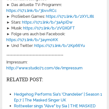
► Das aktuelle TV-Programm:
https://s71.link/b/3bvvRCc
► ProSieben Games:
https://s71.link/b/2XYLI8l
► Stars:
https://s71.link/b/3aApIDw
► Musik:
https://s71.link/b/2VQXQFT
► Folge uns auch bei Facebook:
https://s71.link/b/3aym0KK
► Und Twitter:
https://s71.link/b/2Kp66Yu
***************************************
Impressum:
http://www.studio71.com/de/impressum
RELATED POST:
Hedgehog Performs Sia's 'Chandelier' | Season 1
Ep.7 | The Masked Singer UK
Rottweiler sings "Alive" by Sia | THE MASKED