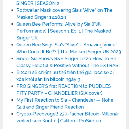
SINGER | SEASON 2
Rottweiler Mask covering Sia's "Alive" on The
Masked Singer 12.18.19
Queen Bee Performs: ‘Alive’ by Sia (Full
Performance) | Season 1 Ep. 1 | The Masked
Singer UK
Queen Bee Sings Sia's "Alive" – Amazing Voice!
Who Could It Be?? | The Masked Singer UK 2023
Singer Sia Shows R&B Singer Lizzo How To Be
Classy, Helpful & Positive Without The EXTRAS!
Bitcoin sẽ chiếm ưu thế trên thế giới, bcc sẽ bị
xóa khỏi sàn tin bitcoin ngày 9
PRO SINGER'S first REACTION to PUDDLES
PITY PARTY – CHANDELIER (SIA cover)
My First Reaction to Sia – Chandelier — Nohe
Guti and Singer Friend Reaction
Crypto-Pechvogel! 230-facher Bitcoin-Millionär
verliert sein Konto! | Galileo | ProSieben