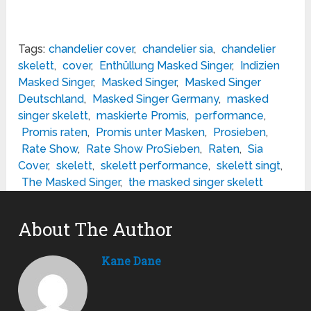
Tags:
chandelier cover
,
chandelier sia
,
chandelier
skelett
,
cover
,
Enthüllung Masked Singer
,
Indizien
Masked Singer
,
Masked Singer
,
Masked Singer
Deutschland
,
Masked Singer Germany
,
masked
singer skelett
,
maskierte Promis
,
performance
,
Promis raten
,
Promis unter Masken
,
Prosieben
,
Rate Show
,
Rate Show ProSieben
,
Raten
,
Sia
Cover
,
skelett
,
skelett performance
,
skelett singt
,
The Masked Singer
,
the masked singer skelett
About The Author
Kane Dane