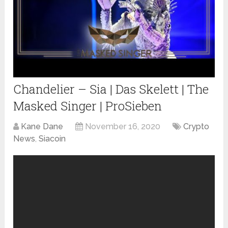
Chandelier – Sia | Das Skelett | The
Masked Singer | ProSieben
Kane Dane
November 16, 2020
Crypto
News
,
Siacoin