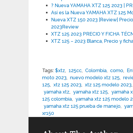
? Nueva YAMAHA XTZ 125 2023 | PRIN
Así es la Nueva YAMAHA XTZ 125 Mod
Nueva XTZ 150 2023 |Review| Precio
2023Review
XTZ 125 2023 PRECIO Y FICHA TÉ
XTZ 125 – 2023 Blanca, Precio y ficha
Tags:
$xtz
,
125cc
,
Colombia
,
como
,
En
moto 2023
,
nuevo modelo xtz 125
,
revi
125
,
xtz 125 2023
,
xtz 125 modelo 2023
yamaha xtz
,
yamaha xtz 125
,
yamaha x
125 colombia
,
yamaha xtz 125 modelo 
yamaha xtz 125 prueba de manejo
,
yam
xr150