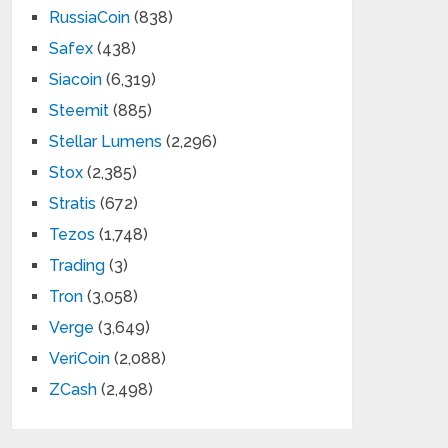
RussiaCoin
(838)
Safex
(438)
Siacoin
(6,319)
Steemit
(885)
Stellar Lumens
(2,296)
Stox
(2,385)
Stratis
(672)
Tezos
(1,748)
Trading
(3)
Tron
(3,058)
Verge
(3,649)
VeriCoin
(2,088)
ZCash
(2,498)