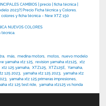
CIPALES CAMBIOS | precio | ficha técnica |
elo 2023?| Precio Ficha técnica y Colores.
 colores y ficha técnica – New XTZ 150
CNICA NUEVOS COLORES
 técnica.
tra
,
más
,
medina motors
,
motos
,
nuevo modelo
ew yamaha xtz 125
,
revision yamaha xtz125
,
xtz
,
xtz 125 yamaha
,
XTZ125
,
XTZ125E
,
Yamaha
,
tz 125 2023
,
yamaha xtz 125 2023
,
yamaha xtz
2023
,
yamaha xtz 125 primeras impresiones
,
aha xtz 125 test ride
,
yamaha xtz125 vs honda