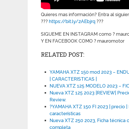
Quieres mas información? Entra al siguien
???
https://bit.ly/2AEbjrq
???
SIGUEME EN INSTAGRAM como ? mauro
Y EN FACEBOOK COMO ? mauromotor
RELATED POST:
YAMAHA XTZ 150 mod 2023 – ENDU
| CARACTERISTICAS |
NUEVA XTZ 125 MODELO 2023 – FIC
Nueva XTZ 125 2023 |REVIEW| Precio
Review.
?YAMAHA XTZ 150 FI 2023 | precio | 
características
Nueva XTZ 250 2023, Ficha técnica 
completa