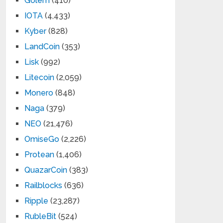
Golem
(410)
IOTA
(4,433)
Kyber
(828)
LandCoin
(353)
Lisk
(992)
Litecoin
(2,059)
Monero
(848)
Naga
(379)
NEO
(21,476)
OmiseGo
(2,226)
Protean
(1,406)
QuazarCoin
(383)
Railblocks
(636)
Ripple
(23,287)
RubleBit
(524)