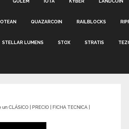
GOLEM
IOTA
KYBER
LANDCOIN
ROTEAN
QUAZARCOIN
RAILBLOCKS
RIP
STELLAR LUMENS
STOX
STRATIS
TEZ
un CLÁSICO | PRECIO | FICHA TECNICA |