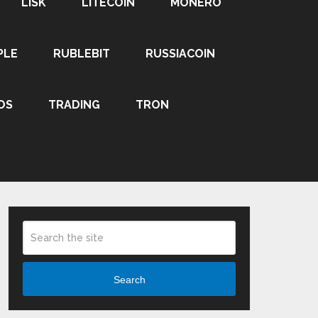
LISK
LITECOIN
MONERO
PLE
RUBLEBIT
RUSSIACOIN
OS
TRADING
TRON
Search