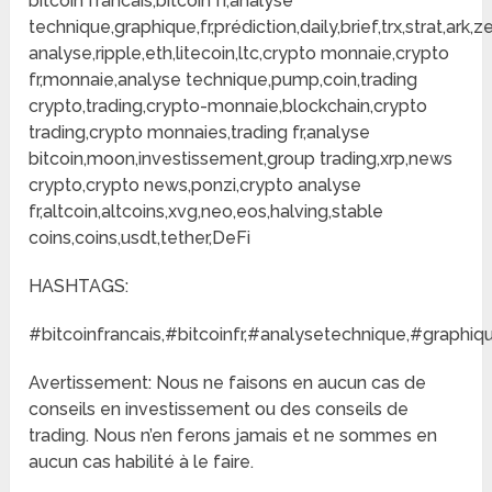
bitcoin francais,bitcoin fr,analyse
technique,graphique,fr,prédiction,daily,brief,trx,strat,ar
analyse,ripple,eth,litecoin,ltc,crypto monnaie,crypto
fr,monnaie,analyse technique,pump,coin,trading
crypto,trading,crypto-monnaie,blockchain,crypto
trading,crypto monnaies,trading fr,analyse
bitcoin,moon,investissement,group trading,xrp,news
crypto,crypto news,ponzi,crypto analyse
fr,altcoin,altcoins,xvg,neo,eos,halving,stable
coins,coins,usdt,tether,DeFi
HASHTAGS:
#bitcoinfrancais,#bitcoinfr,#analysetechnique,#graphi
Avertissement: Nous ne faisons en aucun cas de
conseils en investissement ou des conseils de
trading. Nous n’en ferons jamais et ne sommes en
aucun cas habilité à le faire.