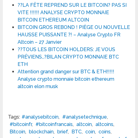
??LA FÊTE REPREND SUR LE BITCOIN? PAS SI
VITE !!!!!! ANALYSE CRYPTO MONNAIE
BITCOIN ETHEREUM ALTCOIN
BITCOIN GROS REBOND ! PIÈGE OU NOUVELLE
HAUSSE PUISSANTE ?! – Analyse Crypto FR
Altcoin – 27 Janvier
??TOUS LES BITCOIN HOLDERS: JE VOUS
PRÉVIENS…?BILAN CRYPTO MONNAIE BTC
ETH
Attention grand danger sur BTC & ETH!!!!!
Analyse crypto monnaie bitcoin ethereum
altcoin elon musk
Tags:
#analysebitcoin
,
#analysetechnique
,
#bitcoinfr
,
#bitcoinfrancais
,
altcoin
,
altcoins
,
Bitcoin
,
blockchain
,
brief
,
BTC
,
coin
,
coins
,