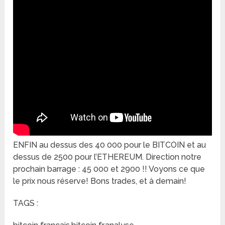
ENFIN au dessus des 40 000 pour le BITCOIN et au
dessus de 2500 pour l’ETHEREUM. Direction notre
prochain barrage : 45 000 et 2900 !! Voyons ce que
le prix nous réserve! Bons trades, et à demain!
TAGS :