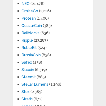
NEO
(21,476)
OmiseGo
(2,226)
Protean
(1,406)
QuazarCoin
(383)
Railblocks
(636)
Ripple
(23,287)
RubleBit
(524)
RussiaCoin
(838)
Safex
(438)
Siacoin
(6,319)
Steemit
(885)
Stellar Lumens
(2,296)
Stox
(2,385)
Stratis
(672)