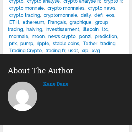
crypto
,
crypto analyse
,
crypto analyse fr
,
crypto fr
,
crypto monnaie
,
crypto monnaies
,
crypto news
,
crypto trading
,
cryptomonnaie
,
daily
,
défi
,
eos
,
ETH
,
ethereum
,
Français
,
graphique
,
group
trading
,
halving
,
investissement
,
litecoin
,
ltc
,
monnaie
,
moon
,
news crypto
,
ponzi
,
prediction
,
prix
,
pump
,
ripple
,
stable coins
,
Tether
,
trading
,
Trading Crypto
,
trading fr
,
usdt
,
xrp
,
xvg
About The Author
Kane Dane