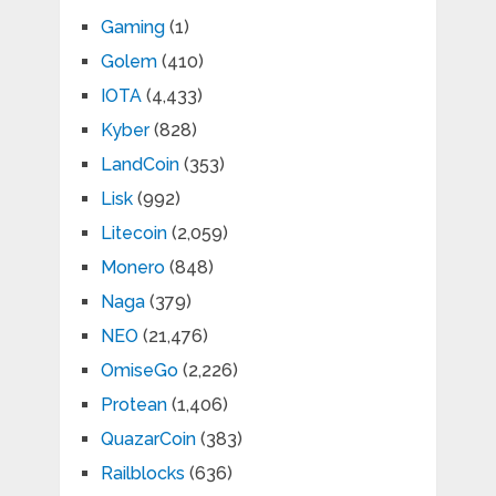
Gaming
(1)
Golem
(410)
IOTA
(4,433)
Kyber
(828)
LandCoin
(353)
Lisk
(992)
Litecoin
(2,059)
Monero
(848)
Naga
(379)
NEO
(21,476)
OmiseGo
(2,226)
Protean
(1,406)
QuazarCoin
(383)
Railblocks
(636)