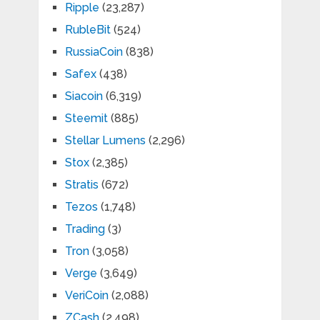
Ripple
(23,287)
RubleBit
(524)
RussiaCoin
(838)
Safex
(438)
Siacoin
(6,319)
Steemit
(885)
Stellar Lumens
(2,296)
Stox
(2,385)
Stratis
(672)
Tezos
(1,748)
Trading
(3)
Tron
(3,058)
Verge
(3,649)
VeriCoin
(2,088)
ZCash
(2,498)