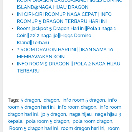
ROOM DRAGON BAGUS•GAME HIGGS DOMINO
ISLAND‎@NAGA HIJAU DRAGON
INI CIRI-CIRI ROOM JP NAGA CEPAT | INFO
ROOM JP 5 DRAGON TERBARU HARI INI
Room jackpot 5 Dragon Hari ini||Pola 1 naga 1
Coin|| 2X 2 naga ijo||Higgs Domino
Island||Terbaru
? ROOM DRAGON HARI INI || IKAN SAMA 10
MEMBAWAKAN KOIN
INFO ROOM 5 DRAGON || POLA 2 NAGA HIJAU
TERBARU
Tags:
5 dragon
,
dragon
,
info room 5 dragon
,
info
room 5 dragon hari ini
,
info room dragon
,
info room
dragon hari ini
,
jp 5 dragon
,
naga hijau
,
naga hijau 3
kepala
,
pola room 5 dragon
,
pola room dragon
,
Room 5 dragon hari ini
,
room dragon hari ini
,
room