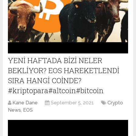
YENİ HAFTADA BİZİ NELER
BEKLİYOR? EOS HAREKETLENDİ
SIRA HANGİ COİNDE?
#kriptopara#altcoin#bitcoin
Kane Dane
September 5, 2021
Crypto
News
,
EOS