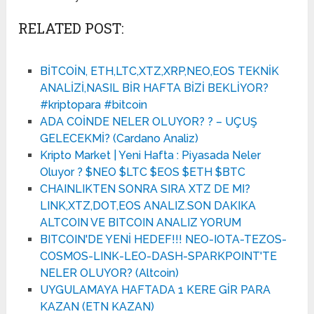
RELATED POST:
BİTCOİN, ETH,LTC,XTZ,XRP,NEO,EOS TEKNİK
ANALİZİ,NASIL BİR HAFTA BİZİ BEKLİYOR?
#kriptopara #bitcoin
ADA COİNDE NELER OLUYOR? ? – UÇUŞ
GELECEKMİ? (Cardano Analiz)
Kripto Market | Yeni Hafta : Piyasada Neler
Oluyor ? $NEO $LTC $EOS $ETH $BTC
CHAINLIKTEN SONRA SIRA XTZ DE MI?
LINK,XTZ,DOT,EOS ANALIZ.SON DAKIKA
ALTCOIN VE BITCOIN ANALIZ YORUM
BITCOIN'DE YENİ HEDEF!!! NEO-IOTA-TEZOS-
COSMOS-LINK-LEO-DASH-SPARKPOINT'TE
NELER OLUYOR? (Altcoin)
UYGULAMAYA HAFTADA 1 KERE GİR PARA
KAZAN (ETN KAZAN)