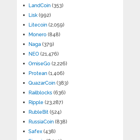
LandCoin
(353)
Lisk
(992)
Litecoin
(2,059)
Monero
(848)
Naga
(379)
NEO
(21,476)
OmiseGo
(2,226)
Protean
(1,406)
QuazarCoin
(383)
Railblocks
(636)
Ripple
(23,287)
RubleBit
(524)
RussiaCoin
(838)
Safex
(438)