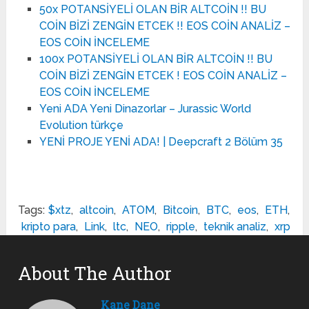
50x POTANSİYELİ OLAN BİR ALTCOİN !! BU
COİN BİZİ ZENGİN ETCEK !! EOS COİN ANALİZ –
EOS COİN İNCELEME
100x POTANSİYELİ OLAN BİR ALTCOİN !! BU
COİN BİZİ ZENGİN ETCEK ! EOS COİN ANALİZ –
EOS COİN İNCELEME
Yeni ADA Yeni Dinazorlar – Jurassic World
Evolution türkçe
YENİ PROJE YENİ ADA! | Deepcraft 2 Bölüm 35
Tags:
$xtz
,
altcoin
,
ATOM
,
Bitcoin
,
BTC
,
eos
,
ETH
,
kripto para
,
Link
,
ltc
,
NEO
,
ripple
,
teknik analiz
,
xrp
About The Author
Kane Dane