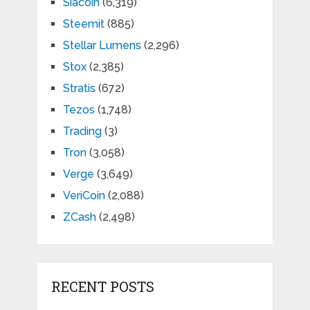
Siacoin
(6,319)
Steemit
(885)
Stellar Lumens
(2,296)
Stox
(2,385)
Stratis
(672)
Tezos
(1,748)
Trading
(3)
Tron
(3,058)
Verge
(3,649)
VeriCoin
(2,088)
ZCash
(2,498)
RECENT POSTS