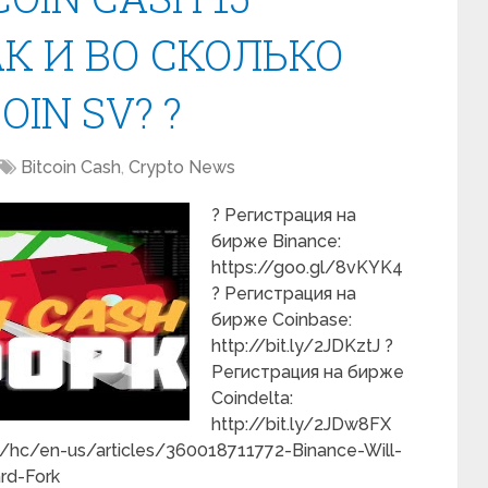
АК И ВО СКОЛЬКО
IN SV? ?
Bitcoin Cash
,
Crypto News
? Регистрация на
бирже Binance:
https://goo.gl/8vKYK4
? Регистрация на
бирже Coinbase:
http://bit.ly/2JDKztJ ?
Регистрация на бирже
Coindelta:
http://bit.ly/2JDw8FX
m/hc/en-us/articles/360018711772-Binance-Will-
rd-Fork