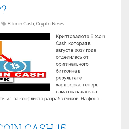
у?
Bitcoin Cash
,
Crypto News
Криптовалюта Bitcoin
Cash, которая в
августе 2017 года
отделилась от
оригинального
биткоина в
результате
хардфорка, теперь
сама оказалась на
ы из-за конфликта разработчиков. На фоне …
OIN CASH 15