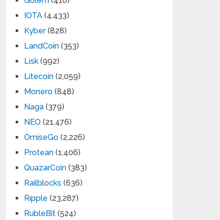
Golem
(410)
IOTA
(4,433)
Kyber
(828)
LandCoin
(353)
Lisk
(992)
Litecoin
(2,059)
Monero
(848)
Naga
(379)
NEO
(21,476)
OmiseGo
(2,226)
Protean
(1,406)
QuazarCoin
(383)
Railblocks
(636)
Ripple
(23,287)
RubleBit
(524)