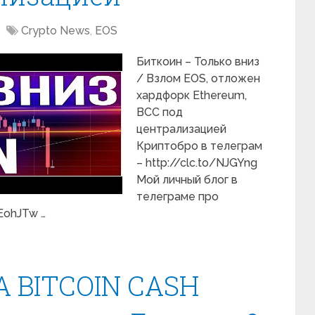
Crypto News
,
EOS
Биткоин – Только вниз
/ Взлом EOS, отложен
хардфорк Ethereum,
BCC под
централизацией
Криптобро в телеграм
– http://clc.to/NJGYng
Мой личный блог в
телеграме про
/EohJTw …
 BITCOIN CASH