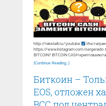
http://raketa8.ru/youtube
Инстаграм
https://www.instagram.com/sergerado
BITCOIN? BITCOIN CASH криптовалюта 
[Continue Reading...]
Биткоин – Толь
EOS, отложен х
BCC под центра