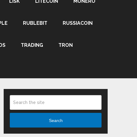
LISK
LITECOIN
MONERO
PLE
RUBLEBIT
RUSSIACOIN
OS
TRADING
TRON
Search