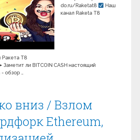
do.ru/Raketat8
Наш
канал Raketa T8
 Ракета Т8
 ➤ Заметит ли BITCOIN CASH настоящий
- обзор …
ко вниз / Взлом
ардфорк Ethereum,
лизацией