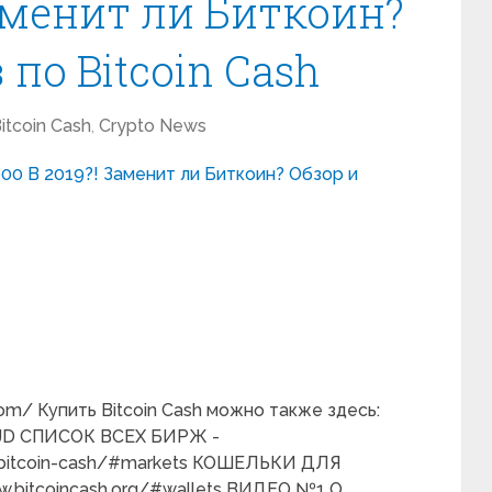
Заменит ли Биткоин?
 по Bitcoin Cash
itcoin Cash
,
Crypto News
m/ Купить Bitcoin Cash можно также здесь:
KeJD СПИСОК ВСЕХ БИРЖ -
s/bitcoin-cash/#markets КОШЕЛЬКИ ДЛЯ
.bitcoincash.org/#wallets ВИДЕО №1 О …