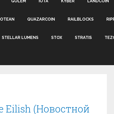
GOLEM
IOTA
KYBER
LANDCOIN
ROTEAN
QUAZARCOIN
RAILBLOCKS
RIP
STELLAR LUMENS
STOX
STRATIS
TEZ
ie Eilish (Новостной