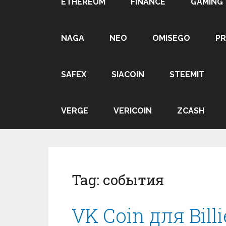
ETHEREUM
FINANCE
GAMING
NAGA
NEO
OMISEGO
P
SAFEX
SIACOIN
STEEMIT
VERGE
VERICOIN
ZCASH
Tag:
события
VK Coin для Bill