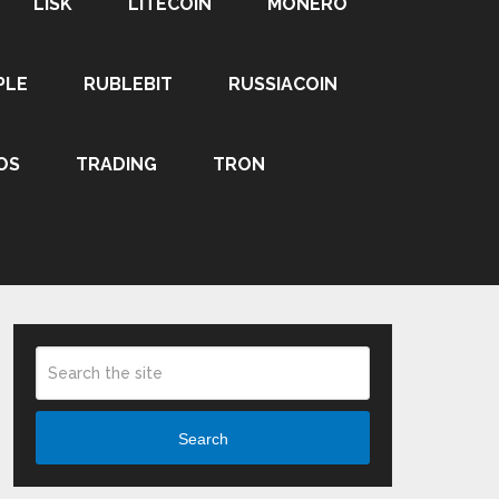
LISK
LITECOIN
MONERO
PLE
RUBLEBIT
RUSSIACOIN
OS
TRADING
TRON
Search