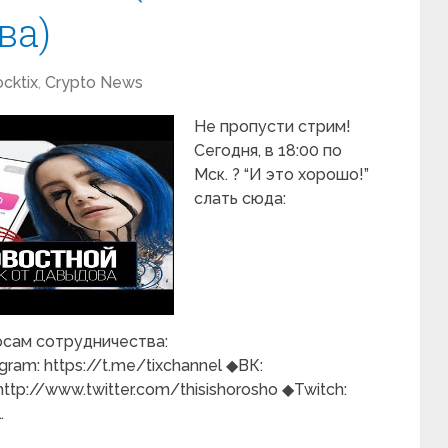
ва)
ocktix
,
Crypto News
Не пропусти стрим!
Сегодня, в 18:00 по
Мск. ? “И это хорошо!”
слать сюда:
просам сотрудничества:
am: https://t.me/tixchannel ◆ВК:
http://www.twitter.com/thisishorosho ◆Twitch:
…