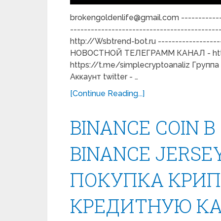
brokengoldenlife@gmail.com --------------
-----------------------------------------
http://Wsbtrend-bot.ru -------------------
НОВОСТНОЙ ТЕЛЕГРАММ КАНАЛ - https
https://t.me/simplecryptoanaliz Групп
Аккаунт twitter - …
[Continue Reading...]
BINANCE COIN В
BINANCE JERSEY
ПОКУПКА КРИП
КРЕДИТНУЮ К