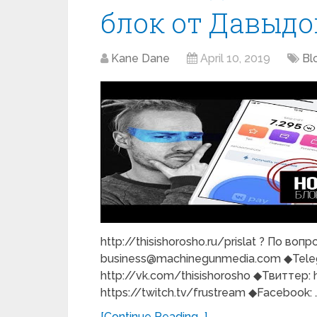
блок от Давыдо
Kane Dane
April 10, 2019
Bl
http://thisishorosho.ru/prislat ? По во
business@machinegunmedia.com ◆Telegr
http://vk.com/thisishorosho ◆Твиттер: 
https://twitch.tv/frustream ◆Facebook: 
[Continue Reading...]