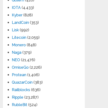
Golem
(410)
IOTA
(4,433)
Kyber
(828)
LandCoin
(353)
Lisk
(992)
Litecoin
(2,059)
Monero
(848)
Naga
(379)
NEO
(21,476)
OmiseGo
(2,226)
Protean
(1,406)
QuazarCoin
(383)
Railblocks
(636)
Ripple
(23,287)
RubleBit
(524)