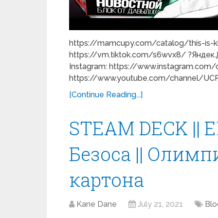
https://mamcupy.com/catalog/this-is-kh
https://vm.tiktok.com/s6wvx8/ ?Яндек.Д
Instagram: https://www.instagram.com/
https://www.youtube.com/channel/UCP
[Continue Reading...]
STEAM DECK || EM
Безоса || Олим
картона
Kane Dane
July 21, 2021
Blo