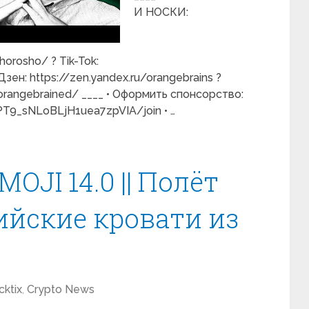
И НОСКИ:
orosho/ ? Tik-Tok:
зен: https://zen.yandex.ru/orangebrains ?
orangebrained/ ____ • Оформить спонсорство:
T9_sNLoBLjH1uea7zpVIA/join • …
OJI 14.0 || Полёт
пийские кровати из
cktix
,
Crypto News