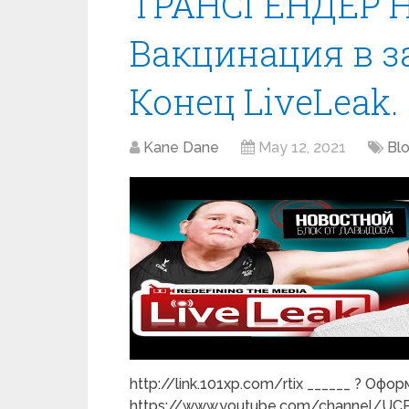
ТРАНСГЕНДЕР 
Вакцинация в з
Конец LiveLeak. 
Kane Dane
May 12, 2021
Blo
http://link.101xp.com/rtix ______ ? Оф
https://www.youtube.com/channel/UCP