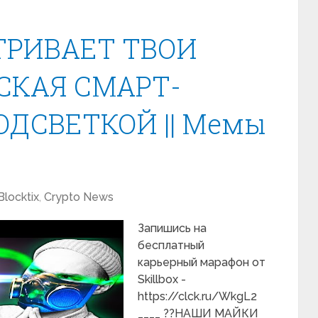
ТРИВАЕТ ТВОИ
РСКАЯ СМАРТ-
ОДСВЕТКОЙ || Мемы
Blocktix
,
Crypto News
Запишись на
бесплатный
карьерный марафон от
Skillbox -
https://clck.ru/WkgL2
____ ??НАШИ МАЙКИ