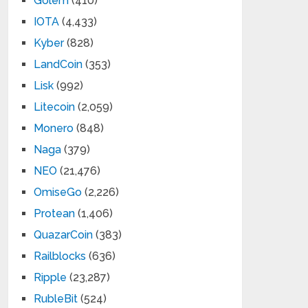
Golem
(410)
IOTA
(4,433)
Kyber
(828)
LandCoin
(353)
Lisk
(992)
Litecoin
(2,059)
Monero
(848)
Naga
(379)
NEO
(21,476)
OmiseGo
(2,226)
Protean
(1,406)
QuazarCoin
(383)
Railblocks
(636)
Ripple
(23,287)
RubleBit
(524)