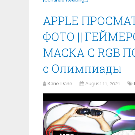
APPLE ПРОСМА
ФОТО || ГЕЙМЕ
МАСКА С RGB П
с Олимпиады
Kane Dane
August 11, 2021