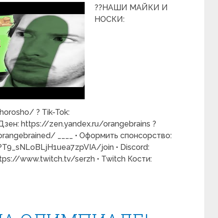
??НАШИ МАЙКИ И
НОСКИ:
orosho/ ? Tik-Tok:
зен: https://zen.yandex.ru/orangebrains ?
orangebrained/ ____ • Оформить спонсорство:
T9_sNLoBLjH1uea7zpVIA/join • Discord:
ttps://www.twitch.tv/serzh • Twitch Кости: