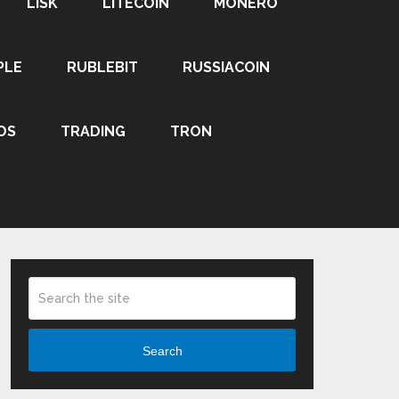
LISK
LITECOIN
MONERO
PLE
RUBLEBIT
RUSSIACOIN
OS
TRADING
TRON
Search