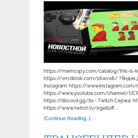
https://mamcupy.com/catalog/this-is-kh
https://vm.tiktok.com/s6wvx8/ ?Яндек.Д
Instagram: https://www.instagram.com/
https://www.youtube.com/channel/UCP
https://discord.gg/tix • Twitch Сержа: h
https://www.twitch.tv/egelloff …
[Continue Reading...]