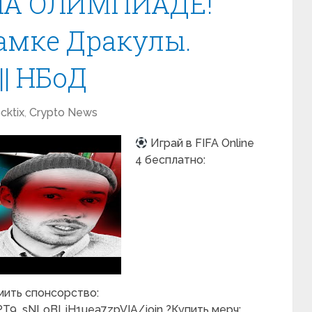
НА ОЛИМПИАДЕ!
амке Дракулы.
|| НБоД
cktix
,
Crypto News
Играй в FIFA Online
4 бесплатно:
ормить спонсорство:
T9_sNLoBLjH1uea7zpVIA/join ?Купить мерч: