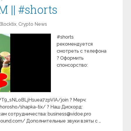
|| #shorts
Blocktix
,
Crypto News
#shorts
рекомендуется
смотреть с телефона
? Оформить
спонсорство:
T9_sNLoBLjH1uea7zpVIA/join ? Мерч:
khorosho/shapka-tix/ ? Наш Дискорд:
сам сотрудничества: business@vidoe.pro
csound.com/ Дополнительные звуки взяты с …