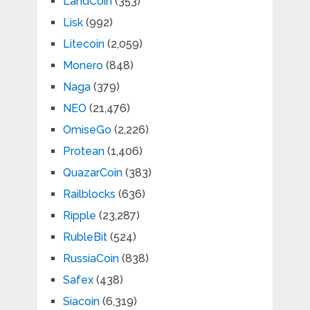
LandCoin
(353)
Lisk
(992)
Litecoin
(2,059)
Monero
(848)
Naga
(379)
NEO
(21,476)
OmiseGo
(2,226)
Protean
(1,406)
QuazarCoin
(383)
Railblocks
(636)
Ripple
(23,287)
RubleBit
(524)
RussiaCoin
(838)
Safex
(438)
Siacoin
(6,319)