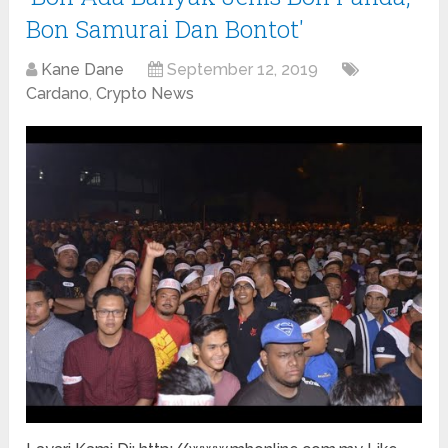
Bon Samurai Dan Bontot'
Kane Dane
September 12, 2019
Cardano
,
Crypto News