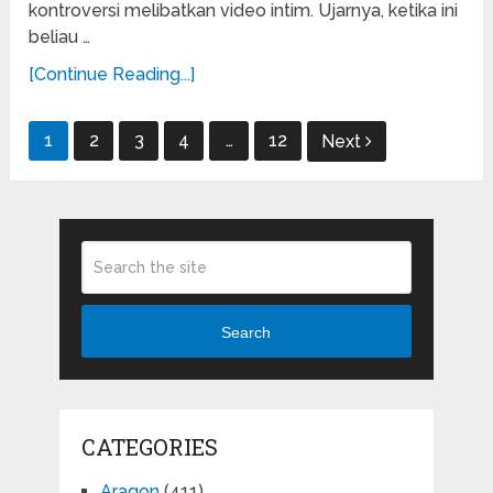
kontroversi melibatkan video intim. Ujarnya, ketika ini
beliau …
[Continue Reading...]
Posts
1
2
3
4
…
12
Next
pagination
Search
CATEGORIES
Aragon
(411)