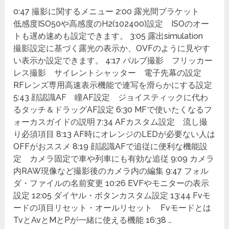
0:47 撮影に関するメニュー 2:00 露光間ブラケット
低感度ISO50や高感度のH2(102400)設定 ISOのオー
トも遅め速めも設定できます。 3:05 露出simulation
撮影設定に基づく露光の表示か、OVFのように見やす
い表示か設定できます。 4:17 バルブ撮影 フリッカー
レス撮影 サイレントシャッター 電子先幕の設定
RFレンズ専用高速表示機能で連写を滑らかにする設定
5:43 顔認識AF 瞳AF設定 ジョイスティックに代わ
るタッチ＆ドラッグAF設定 6:30 MFで使いたくなるフ
ォーカスガイドの説明 7:34 AFカスタム設定 流し撮
り必須項目 8:13 AF時にオレンジのLEDが必要ない人は
OFFがおススメ 8:19 顔認識AFで追従に便利な機能設
定 カメラ固定で車や列車にも有効な追従 9:09 カメラ
内RAW現像など撮影後のカメラ内の編集 9:47 フォル
ダ・ファイルの名前変更 10:26 EVFやモニターの表示
設定 12:05 ダイヤル・ボタンカスタム設定 13:44 Fvモ
ードの項目リセット・オールリセット Fvモードとは
TvとAvとMとPが一緒に使える機能 16:38 …