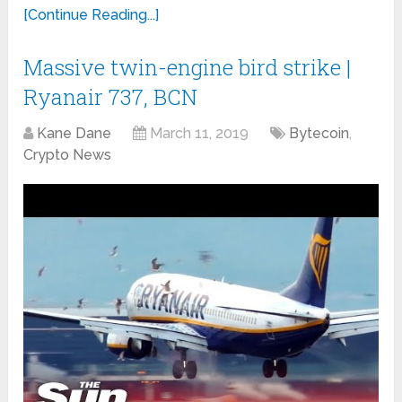
[Continue Reading...]
Massive twin-engine bird strike |
Ryanair 737, BCN
Kane Dane
March 11, 2019
Bytecoin
,
Crypto News