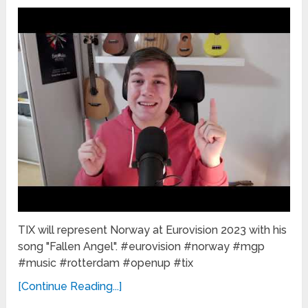
TIX will represent Norway at Eurovision 2023 with his
song "Fallen Angel". #eurovision #norway #mgp
#music #rotterdam #openup #tix
[Continue Reading...]