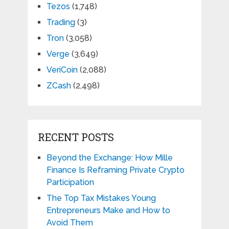
Tezos
(1,748)
Trading
(3)
Tron
(3,058)
Verge
(3,649)
VeriCoin
(2,088)
ZCash
(2,498)
RECENT POSTS
Beyond the Exchange: How Mille
Finance Is Reframing Private Crypto
Participation
The Top Tax Mistakes Young
Entrepreneurs Make and How to
Avoid Them