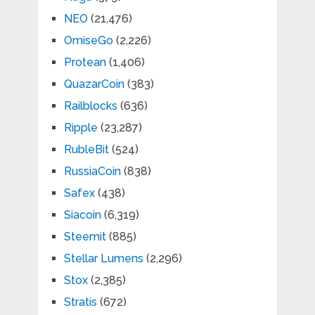
NEO
(21,476)
OmiseGo
(2,226)
Protean
(1,406)
QuazarCoin
(383)
Railblocks
(636)
Ripple
(23,287)
RubleBit
(524)
RussiaCoin
(838)
Safex
(438)
Siacoin
(6,319)
Steemit
(885)
Stellar Lumens
(2,296)
Stox
(2,385)
Stratis
(672)