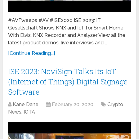
#AVTweeps #AV #ISE2020 ISE 2023: IT
Gesellschaft Shows KNX and IoT for Smart Home
With Elvis, KNX Recorder and Analyser View all the
latest product demos, live interviews and …
[Continue Reading...]
ISE 2023: NoviSign Talks Its IoT
(Internet of Things) Digital Signage
Software
Kane Dane
February 20, 2020
Crypto
News
,
IOTA