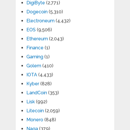
DigiByte
(2,771)
Dogecoin
(5,310)
Electroneum
(4,432)
EOS
(9,506)
Ethereum
(2,043)
Finance
(1)
Gaming
(1)
Golem
(410)
IOTA
(4,433)
Kyber
(828)
LandCoin
(353)
Lisk
(992)
Litecoin
(2,059)
Monero
(848)
Naga
(379)