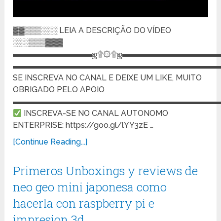
▓▓▒▒▒░░░ LEIA A DESCRIÇÃO DO VÍDEO
░░░▒▒▒▓▓▓
▬▬▬▬▬▬▬▬▬▬ஜ۩۞۩ஜ▬▬▬▬▬▬▬▬▬▬▬▬
▬▬▬▬▬▬▬▬▬▬▬▬▬▬▬▬▬▬▬▬▬▬▬▬▬▬
SE INSCREVA NO CANAL E DEIXE UM LIKE, MUITO
OBRIGADO PELO APOIO
▬▬▬▬▬▬▬▬▬▬▬▬▬▬▬▬▬▬▬▬▬▬▬▬▬▬
INSCREVA-SE NO CANAL AUTONOMO
ENTERPRISE: https://goo.gl/lYY3zE …
[Continue Reading...]
Primeros Unboxings y reviews de
neo geo mini japonesa como
hacerla con raspberry pi e
impresion 3d