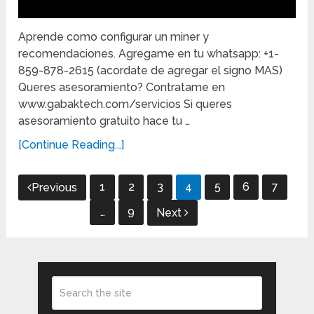
Aprende como configurar un miner y
recomendaciones. Agregame en tu whatsapp: +1-
859-878-2615 (acordate de agregar el signo MAS)
Queres asesoramiento? Contratame en
www.gabaktech.com/servicios Si queres
asesoramiento gratuito hace tu …
[Continue Reading...]
Posts
1
2
3
4
5
6
7
Previous
pagination
…
9
Next