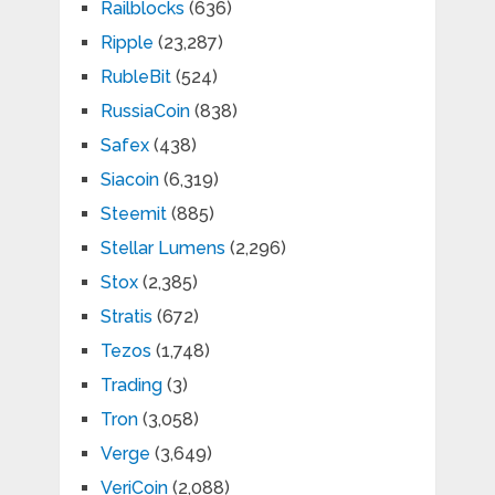
Railblocks
(636)
Ripple
(23,287)
RubleBit
(524)
RussiaCoin
(838)
Safex
(438)
Siacoin
(6,319)
Steemit
(885)
Stellar Lumens
(2,296)
Stox
(2,385)
Stratis
(672)
Tezos
(1,748)
Trading
(3)
Tron
(3,058)
Verge
(3,649)
VeriCoin
(2,088)