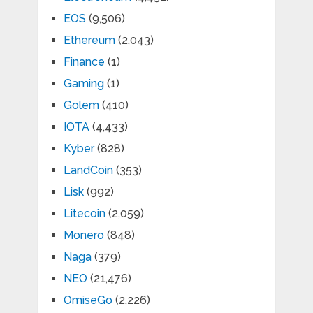
EOS
(9,506)
Ethereum
(2,043)
Finance
(1)
Gaming
(1)
Golem
(410)
IOTA
(4,433)
Kyber
(828)
LandCoin
(353)
Lisk
(992)
Litecoin
(2,059)
Monero
(848)
Naga
(379)
NEO
(21,476)
OmiseGo
(2,226)