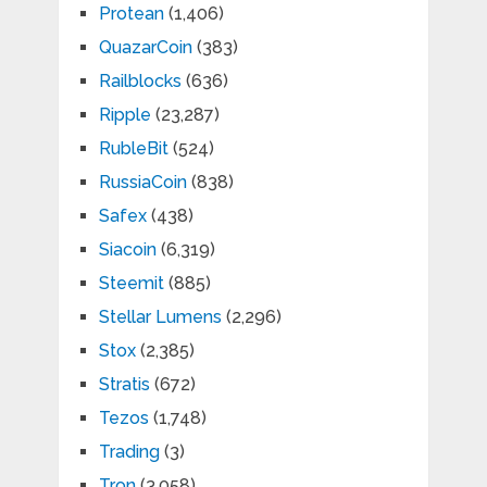
Protean
(1,406)
QuazarCoin
(383)
Railblocks
(636)
Ripple
(23,287)
RubleBit
(524)
RussiaCoin
(838)
Safex
(438)
Siacoin
(6,319)
Steemit
(885)
Stellar Lumens
(2,296)
Stox
(2,385)
Stratis
(672)
Tezos
(1,748)
Trading
(3)
Tron
(3,058)