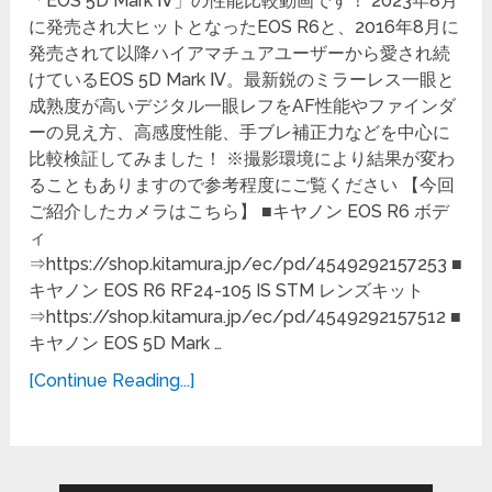
「EOS 5D Mark Ⅳ」の性能比較動画です！ 2023年8月
に発売され大ヒットとなったEOS R6と、2016年8月に
発売されて以降ハイアマチュアユーザーから愛され続
けているEOS 5D Mark Ⅳ。最新鋭のミラーレス一眼と
成熟度が高いデジタル一眼レフをAF性能やファインダ
ーの見え方、高感度性能、手ブレ補正力などを中心に
比較検証してみました！ ※撮影環境により結果が変わ
ることもありますので参考程度にご覧ください 【今回
ご紹介したカメラはこちら】 ■キヤノン EOS R6 ボデ
ィ
⇒https://shop.kitamura.jp/ec/pd/4549292157253 ■
キヤノン EOS R6 RF24-105 IS STM レンズキット
⇒https://shop.kitamura.jp/ec/pd/4549292157512 ■
キヤノン EOS 5D Mark …
[Continue Reading...]