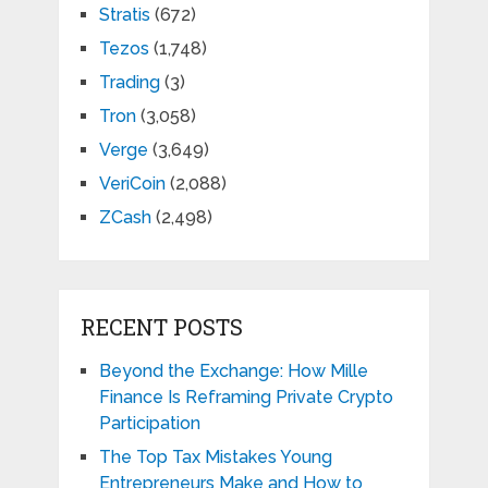
Stratis
(672)
Tezos
(1,748)
Trading
(3)
Tron
(3,058)
Verge
(3,649)
VeriCoin
(2,088)
ZCash
(2,498)
RECENT POSTS
Beyond the Exchange: How Mille
Finance Is Reframing Private Crypto
Participation
The Top Tax Mistakes Young
Entrepreneurs Make and How to