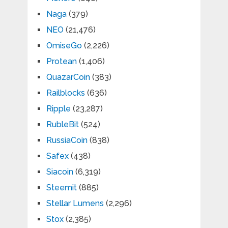
Naga
(379)
NEO
(21,476)
OmiseGo
(2,226)
Protean
(1,406)
QuazarCoin
(383)
Railblocks
(636)
Ripple
(23,287)
RubleBit
(524)
RussiaCoin
(838)
Safex
(438)
Siacoin
(6,319)
Steemit
(885)
Stellar Lumens
(2,296)
Stox
(2,385)