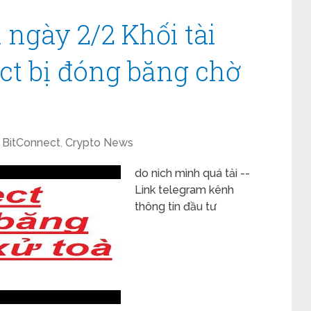
 ngày 2/2 Khối tài
ct bị đóng băng chờ
BitConnect
,
Crypto News
do nich mình quá tải --
Link telegram kênh
thông tin đầu tư