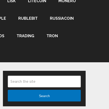
LISK
LITECOIN
MONERO
PLE
RUBLEBIT
RUSSIACOIN
OS
TRADING
TRON
Search