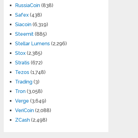
RussiaCoin
(838)
Safex
(438)
Siacoin
(6,319)
Steemit
(885)
Stellar Lumens
(2,296)
Stox
(2,385)
Stratis
(672)
Tezos
(1,748)
Trading
(3)
Tron
(3,058)
Verge
(3,649)
VeriCoin
(2,088)
ZCash
(2,498)