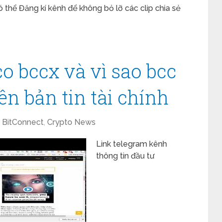
 thể Đăng kí kênh để không bỏ lỡ các clip chia sẻ
co bccx và vì sao bcc
n bản tin tài chính
BitConnect
,
Crypto News
Link telegram kênh
thông tin đầu tư