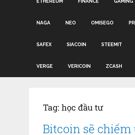
ETHEREUM
FINANCE
GAMING
NAGA
NEO
OMISEGO
P
SAFEX
SIACOIN
STEEMIT
VERGE
VERICOIN
ZCASH
Tag:
học đầu tư
Bitcoin sẽ chiếm ư