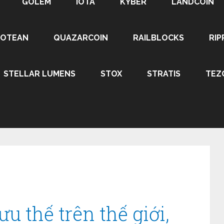
GOLEM
IOTA
KYBER
LANDCOIN
ROTEAN
QUAZARCOIN
RAILBLOCKS
RIP
STELLAR LUMENS
STOX
STRATIS
TEZ
u thế trên thế giới,