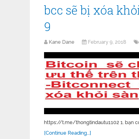
bcc sẽ bị xóa khỏ
9
Kane Dane
February 9, 2018
https://t.me/thongtindautu1102 1. bạn có
[Continue Reading...]