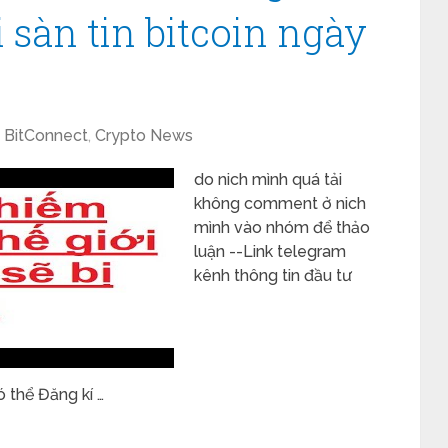
i sàn tin bitcoin ngày
BitConnect
,
Crypto News
do nich mình quá tải
không comment ở nich
mình vào nhóm để thảo
luận --Link telegram
kênh thông tin đầu tư
 thể Đăng kí …