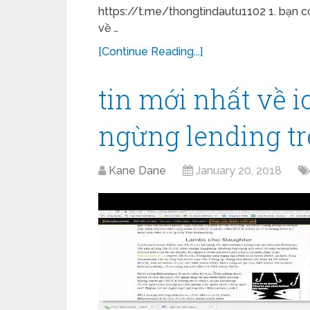
https://t.me/thongtindautu1102 1. bạn có
về …
[Continue Reading...]
tin mới nhất về i
ngừng lending trê
Kane Dane
January 20, 2018