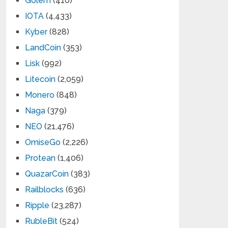
Golem
(410)
IOTA
(4,433)
Kyber
(828)
LandCoin
(353)
Lisk
(992)
Litecoin
(2,059)
Monero
(848)
Naga
(379)
NEO
(21,476)
OmiseGo
(2,226)
Protean
(1,406)
QuazarCoin
(383)
Railblocks
(636)
Ripple
(23,287)
RubleBit
(524)