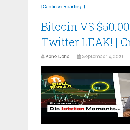
[Continue Reading...]
Bitcoin VS $50.
Twitter LEAK! | 
Kane Dane
September 4, 2021