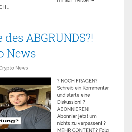
mir auf Twitter ➟
CH …
e des ABGRUNDS?!
to News
Crypto News
? NOCH FRAGEN?
Schreib ein Kommentar
und starte eine
Diskussion! ?
ABONNIEREN!
Abonnier jetzt um
nichts zu verpassen! ?
MEHR CONTENT? Folg