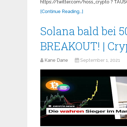
https://twitter.com/hoss_crypto ? TAUS
[Continue Reading...]
Solana bald bei 5
BREAKOUT! | Cry
Kane Dane
September 1, 2021