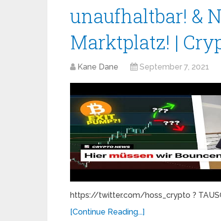
unaufhaltbar! &
Marktplatz! | Cr
Kane Dane
September 7, 2021
https://twitter.com/hoss_crypto ? TAUS
[Continue Reading...]