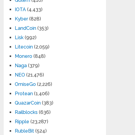
Golem
(410)
IOTA
(4,433)
Kyber
(828)
LandCoin
(353)
Lisk
(992)
Litecoin
(2,059)
Monero
(848)
Naga
(379)
NEO
(21,476)
OmiseGo
(2,226)
Protean
(1,406)
QuazarCoin
(383)
Railblocks
(636)
Ripple
(23,287)
RubleBit
(524)