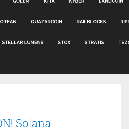
GOLEM
IOTA
KYBER
LANDCOIN
ROTEAN
QUAZARCOIN
RAILBLOCKS
RIP
STELLAR LUMENS
STOX
STRATIS
TEZ
ON! Solana