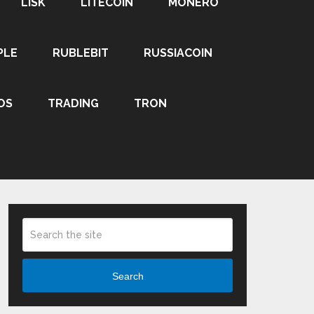
LISK
LITECOIN
MONERO
PLE
RUBLEBIT
RUSSIACOIN
OS
TRADING
TRON
Search