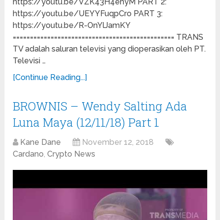
https://youtu.be/VZK43H4ehyM PART 2:
https://youtu.be/UEYYFuqpCro PART 3:
https://youtu.be/R-OnYlJamKY
=============================================== TRANS
TV adalah saluran televisi yang dioperasikan oleh PT.
Televisi …
[Continue Reading...]
BROWNIS – Wendy Salting Ada
Luna Maya (12/11/18) Part 1
Kane Dane
November 12, 2018
Cardano
,
Crypto News