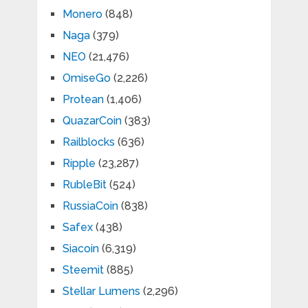
Monero
(848)
Naga
(379)
NEO
(21,476)
OmiseGo
(2,226)
Protean
(1,406)
QuazarCoin
(383)
Railblocks
(636)
Ripple
(23,287)
RubleBit
(524)
RussiaCoin
(838)
Safex
(438)
Siacoin
(6,319)
Steemit
(885)
Stellar Lumens
(2,296)