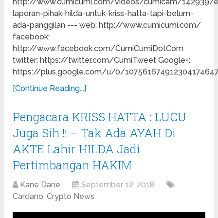
http://www.cumicumi.com/videos/cumicam/142939/
laporan-pihak-hilda-untuk-kriss-hatta-tapi-belum-
ada-panggilan --- web: http://www.cumicumi.com/
facebook:
http://www.facebook.com/CumiCumiDotCom
twitter: https://twitter.com/CumiTweet Google+:
https://plus.google.com/u/0/10756167491230417464
[Continue Reading...]
Pengacara KRISS HATTA : LUCU
Juga Sih !! – Tak Ada AYAH Di
AKTE Lahir HILDA Jadi
Pertimbangan HAKIM
Kane Dane
September 12, 2018
Cardano
,
Crypto News