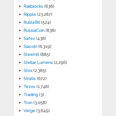
Railblocks
(636)
Ripple
(23,287)
RubleBit
(524)
RussiaCoin
(838)
Safex
(438)
Siacoin
(6,319)
Steemit
(885)
Stellar Lumens
(2,296)
Stox
(2,385)
Stratis
(672)
Tezos
(1,748)
Trading
(3)
Tron
(3,058)
Verge
(3,649)