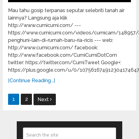
Mau tahu gosip terpanas seputar selebriti tanah air
lainnya? Langsung aja klik
http://www.cumicumi.com/ ---
https://www.cumicumi.com/videos/cumicam/148957/
penghuni-lain-di-rumah-baru-ria-ricis --- web:
http://www.cumicumi.com/ facebook:
http://www.facebook.com/CumiCumiDotCom
twitter: https://twitter.com/CumiTweet Google+:
https://plus.google.com/u/0/10756167491230417464
[Continue Reading...]
Posts
1
2
Next
pagination