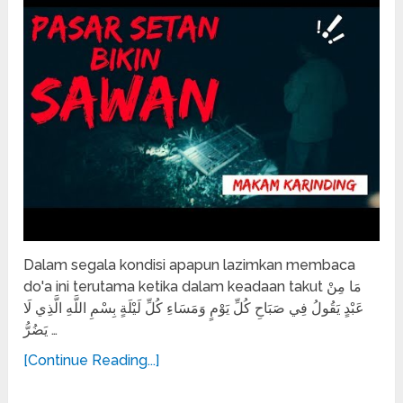
Dalam segala kondisi apapun lazimkan membaca
do'a ini terutama ketika dalam keadaan takut مَا مِنْ
عَبْدٍ يَقُولُ فِي صَبَاحِ كُلِّ يَوْمٍ وَمَسَاءِ كُلِّ لَيْلَةٍ بِسْمِ اللَّهِ الَّذِي لَا
يَضُرُّ …
[Continue Reading...]