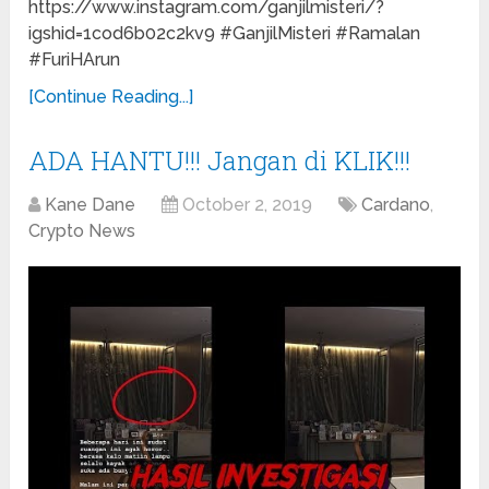
https://www.instagram.com/ganjilmisteri/?
igshid=1cod6b02c2kv9 #GanjilMisteri #Ramalan
#FuriHArun
[Continue Reading...]
ADA HANTU!!! Jangan di KLIK!!!
Kane Dane
October 2, 2019
Cardano
,
Crypto News