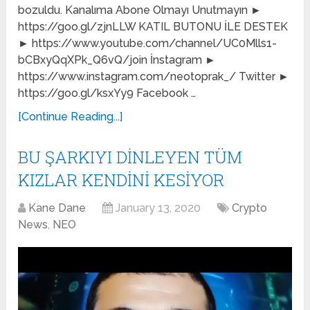
bozuldu. Kanalıma Abone Olmayı Unutmayın ►
https://goo.gl/zjnLLW KATIL BUTONU İLE DESTEK
► https://www.youtube.com/channel/UC0Mlls1-
bCBxyQqXPk_Q6vQ/join İnstagram ►
https://www.instagram.com/neotoprak_/ Twitter ►
https://goo.gl/ksxYy9 Facebook …
[Continue Reading...]
BU ŞARKIYI DİNLEYEN TÜM
KIZLAR KENDİNİ KESİYOR
Kane Dane
January 13, 2020
Crypto
News
,
NEO