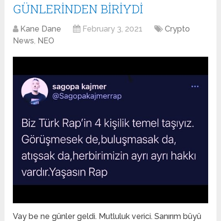
GÜNLERİNDEN BİRİYDİ
Kane Dane
February 3, 2021
Crypto
News
,
NEO
Vay be ne günler geldi. Mutluluk verici. Sanırım büyü