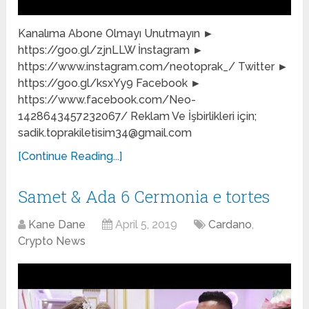
Kanalıma Abone Olmayı Unutmayın ►
https://goo.gl/zjnLLW İnstagram ►
https://www.instagram.com/neotoprak_/ Twitter ►
https://goo.gl/ksxYy9 Facebook ►
https://www.facebook.com/Neo-
1428643457232067/ Reklam Ve İşbirlikleri için;
sadik.toprakiletisim34@gmail.com
[Continue Reading...]
Samet & Ada 6 Cermonia e tortes
Kane Dane
April 5, 2019
Cardano
,
Crypto News