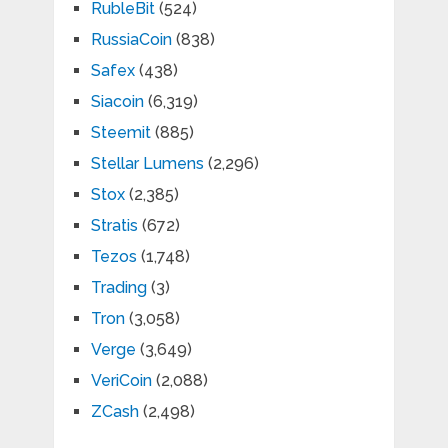
RubleBit
(524)
RussiaCoin
(838)
Safex
(438)
Siacoin
(6,319)
Steemit
(885)
Stellar Lumens
(2,296)
Stox
(2,385)
Stratis
(672)
Tezos
(1,748)
Trading
(3)
Tron
(3,058)
Verge
(3,649)
VeriCoin
(2,088)
ZCash
(2,498)