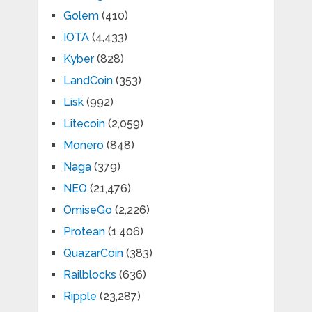
Golem
(410)
IOTA
(4,433)
Kyber
(828)
LandCoin
(353)
Lisk
(992)
Litecoin
(2,059)
Monero
(848)
Naga
(379)
NEO
(21,476)
OmiseGo
(2,226)
Protean
(1,406)
QuazarCoin
(383)
Railblocks
(636)
Ripple
(23,287)