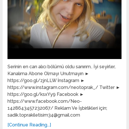
Serinin en can alıcı bölümü oldu sanırım.. İyi seyirler..
Kanalıma Abone Olmayı Unutmayın ►
https://goo.gl/zjnLLW İnstagram ►
https://www.instagram.com/neotoprak_/ Twitter ►
https://goo.gl/ksxYy9 Facebook ►
https://www.facebook.com/Neo-
1428643457232067/ Reklam Ve İşbirlikleri için;
sadik.toprakiletisim34@gmail.com
[Continue Reading...]