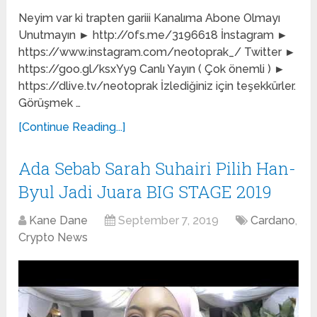
Neyim var ki trapten gariii Kanalıma Abone Olmayı
Unutmayın ► http://0fs.me/3196618 İnstagram ►
https://www.instagram.com/neotoprak_/ Twitter ►
https://goo.gl/ksxYy9 Canlı Yayın ( Çok önemli ) ►
https://dlive.tv/neotoprak İzlediğiniz için teşekkürler.
Görüşmek …
[Continue Reading...]
Ada Sebab Sarah Suhairi Pilih Han-
Byul Jadi Juara BIG STAGE 2019
Kane Dane
September 7, 2019
Cardano
,
Crypto News