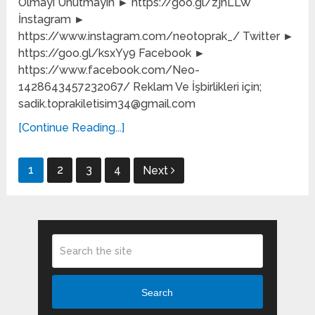
Olmayı Unutmayın ► https://goo.gl/zjnLLW
İnstagram ►
https://www.instagram.com/neotoprak_/ Twitter ►
https://goo.gl/ksxYy9 Facebook ►
https://www.facebook.com/Neo-
1428643457232067/ Reklam Ve İşbirlikleri için;
sadik.toprakiletisim34@gmail.com
[Continue Reading...]
Posts
1
2
3
4
Next
pagination
Search