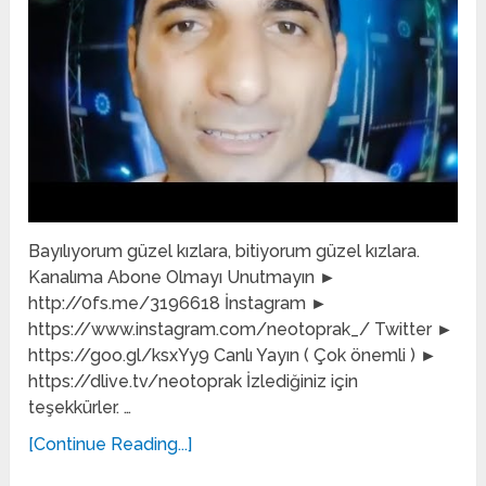
Bayılıyorum güzel kızlara, bitiyorum güzel kızlara.
Kanalıma Abone Olmayı Unutmayın ►
http://0fs.me/3196618 İnstagram ►
https://www.instagram.com/neotoprak_/ Twitter ►
https://goo.gl/ksxYy9 Canlı Yayın ( Çok önemli ) ►
https://dlive.tv/neotoprak İzlediğiniz için
teşekkürler. …
[Continue Reading...]