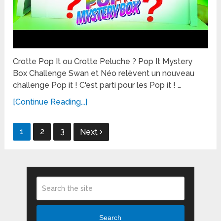
Crotte Pop It ou Crotte Peluche ? Pop It Mystery
Box Challenge Swan et Néo relèvent un nouveau
challenge Pop it ! C'est parti pour les Pop it ! …
[Continue Reading...]
Posts
1
2
3
Next
pagination
Search