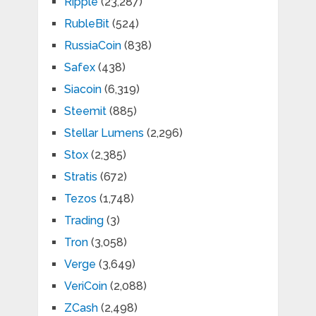
Ripple
(23,287)
RubleBit
(524)
RussiaCoin
(838)
Safex
(438)
Siacoin
(6,319)
Steemit
(885)
Stellar Lumens
(2,296)
Stox
(2,385)
Stratis
(672)
Tezos
(1,748)
Trading
(3)
Tron
(3,058)
Verge
(3,649)
VeriCoin
(2,088)
ZCash
(2,498)