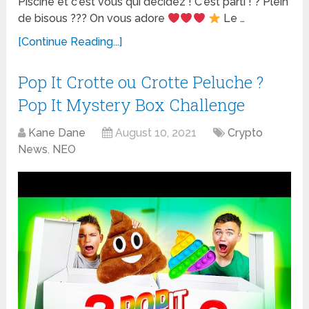
Piscine et c'est vous qui décidez ! C'est parti ! ? Plein
de bisous ??? On vous adore
Le …
[Continue Reading...]
Pop It Crotte ou Crotte Peluche ?
Pop It Mystery Box Challenge
Kane Dane
August 10, 2021
Crypto
News
,
NEO