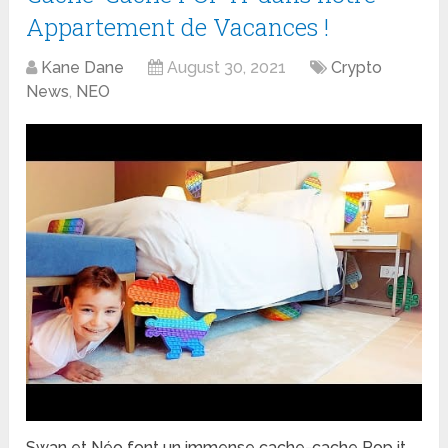
Appartement de Vacances !
Kane Dane
August 30, 2021
Crypto
News
,
NEO
Swan et Néo font un immense cache-cache Pop it