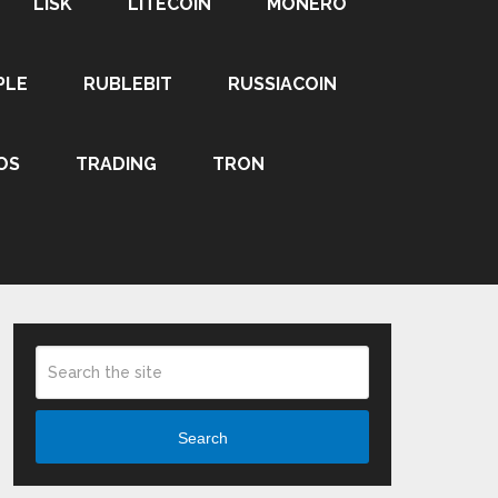
LISK
LITECOIN
MONERO
PLE
RUBLEBIT
RUSSIACOIN
OS
TRADING
TRON
Search