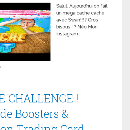
Salut, Aujourd’hui on fait
un mega cache cache
avec Swan!!!? Gros
bisous ! ? Néo Mon
Instagram :
/
 CHALLENGE !
de Boosters &
mon Trading Card