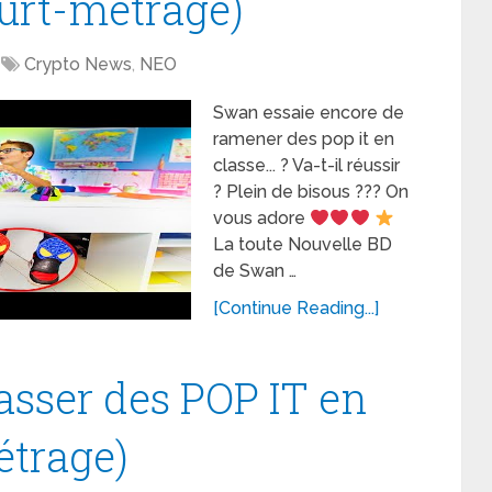
ourt-métrage)
Crypto News
,
NEO
Swan essaie encore de
ramener des pop it en
classe... ? Va-t-il réussir
? Plein de bisous ??? On
vous adore
La toute Nouvelle BD
de Swan …
[Continue Reading...]
sser des POP IT en
étrage)