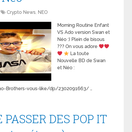
Crypto News
,
NEO
Morning Routine Enfant
VS Ado version Swan et
Néo :) Plein de bisous
??? On vous adore
La toute
Nouvelle BD de Swan
et Néo :
-Brothers-vous-like/dp/2302091663/ …
 PASSER DES POP IT