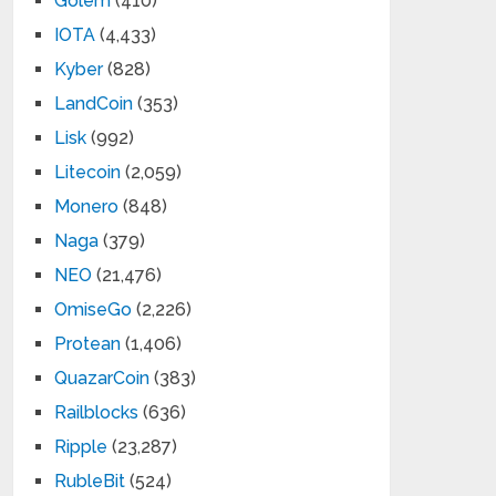
Golem
(410)
IOTA
(4,433)
Kyber
(828)
LandCoin
(353)
Lisk
(992)
Litecoin
(2,059)
Monero
(848)
Naga
(379)
NEO
(21,476)
OmiseGo
(2,226)
Protean
(1,406)
QuazarCoin
(383)
Railblocks
(636)
Ripple
(23,287)
RubleBit
(524)