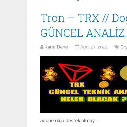
Tron – TRX // D
GÜNCEL ANALİZ
Kane Dane
April 27, 2021
Cr
abone olup destek olmayı …