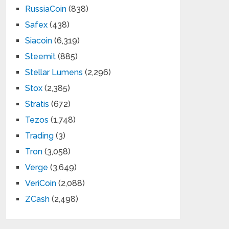
RussiaCoin
(838)
Safex
(438)
Siacoin
(6,319)
Steemit
(885)
Stellar Lumens
(2,296)
Stox
(2,385)
Stratis
(672)
Tezos
(1,748)
Trading
(3)
Tron
(3,058)
Verge
(3,649)
VeriCoin
(2,088)
ZCash
(2,498)