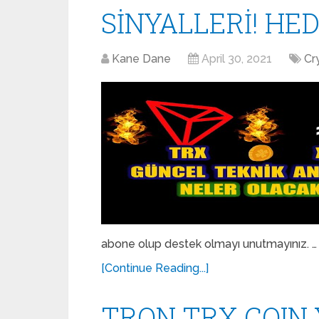
SİNYALLERİ! HE
Kane Dane
April 30, 2021
Cr
abone olup destek olmayı unutmayınız. …
[Continue Reading...]
TRON TRX COIN 