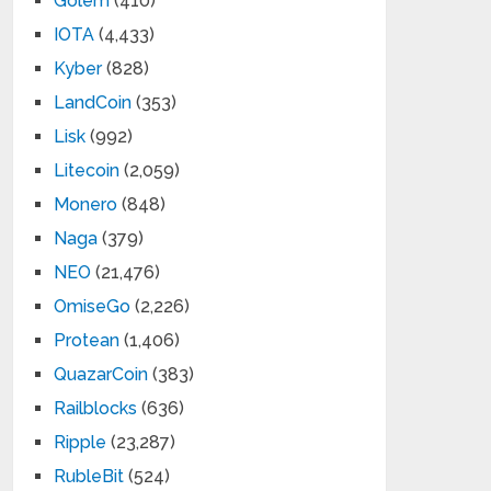
Golem
(410)
IOTA
(4,433)
Kyber
(828)
LandCoin
(353)
Lisk
(992)
Litecoin
(2,059)
Monero
(848)
Naga
(379)
NEO
(21,476)
OmiseGo
(2,226)
Protean
(1,406)
QuazarCoin
(383)
Railblocks
(636)
Ripple
(23,287)
RubleBit
(524)