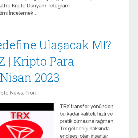
nalfre Kripto Dünyam Telegram
timi İncelemek …
define Ulaşacak MI?
| Kripto Para
 Nisan 2023
ypto News
,
Tron
TRX transfer yönünden
bu kadar kaliteli, hızlı ve
pratik olmasına rağmen
Trx geleceği hakkında
endişesi olan insanlar