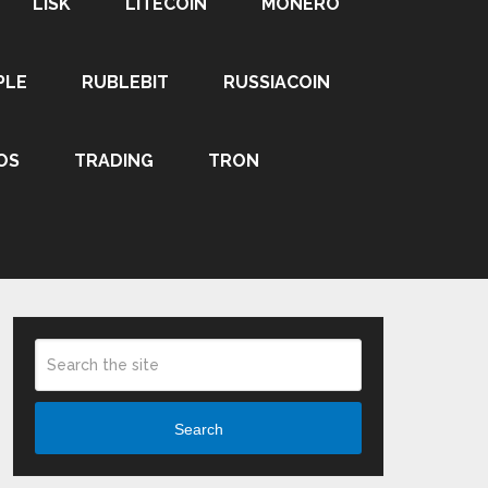
LISK
LITECOIN
MONERO
PLE
RUBLEBIT
RUSSIACOIN
OS
TRADING
TRON
Search