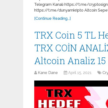
Telegram Kanalı https://t.me/cryptosig
https://t.me/dunyamkripto Altcoin Sepe
[Continue Reading...]
TRX Coin 5 TL He
TRX COİN ANALİZ 
Altcoin Analiz 15
Kane Dane
April 15, 2021
Cr