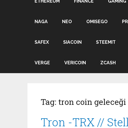
ETHEREUM
FINANCE
GAMING
NAGA
NEO
OMISEGO
P
SAFEX
SIACOIN
STEEMIT
VERGE
VERICOIN
ZCASH
Tag:
tron coin geleceği
Tron -TRX // Ste