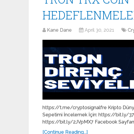
HEDEFLENMELE
Kane Dane
April 30, 2021
Cr
https://t.me/cryptosignalfre Kripto Dü
Sepetimi İncelemek İçin: https://bit.ly
https://bit.ly/2JVpMX7 Facebook Sayfamı
[Continue Reading...]