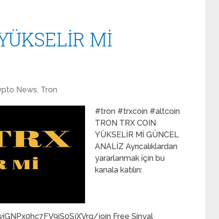
YÜKSELİR Mİ
ypto News
,
Tron
#tron #trxcoin #altcoin
TRON TRX COIN
YÜKSELİR Mİ GÜNCEL
ANALİZ Ayrıcalıklardan
yararlanmak için bu
kanala katılın:
GNPx0hc7FV9iS0SjXVrg/join Free Sinyal