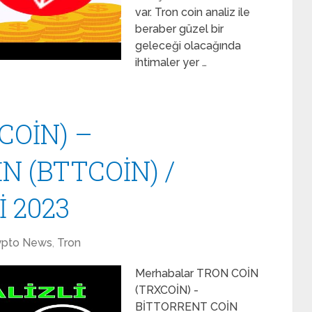
var. Tron coin analiz ile
beraber güzel bir
geleceği olacağında
ihtimaler yer …
COİN) –
N (BTTCOİN) /
 2023
ypto News
,
Tron
Merhabalar TRON COİN
(TRXCOİN) -
BİTTORRENT COİN