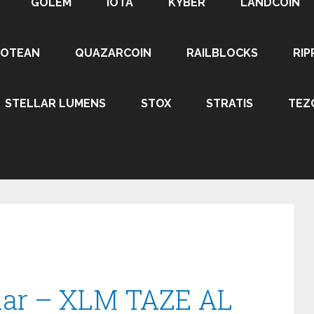
GOLEM
IOTA
KYBER
LANDCOIN
ROTEAN
QUAZARCOIN
RAILBLOCKS
RIP
STELLAR LUMENS
STOX
STRATIS
TEZ
llar – XLM TAZE AL