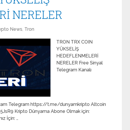
Rİ NERELER
ypto News
,
Tron
TRON TRX COIN
YÜKSELİŞ
HEDEFLENMELERİ
NERELER Free Sinyal
Telegram Kanalı
nyam Telegram https://t.me/dunyamkripto Altcoin
/375JsR9 Kripto Dünyama Abone Olmak için:
z İçin: …