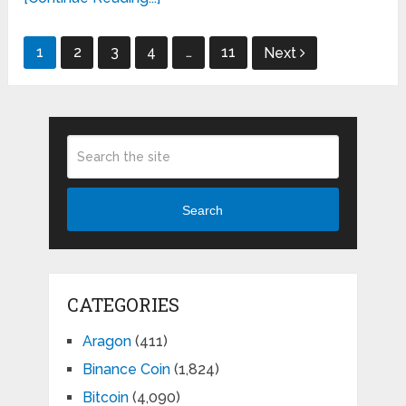
Posts
1
2
3
4
…
11
Next
pagination
Search
CATEGORIES
Aragon
(411)
Binance Coin
(1,824)
Bitcoin
(4,090)