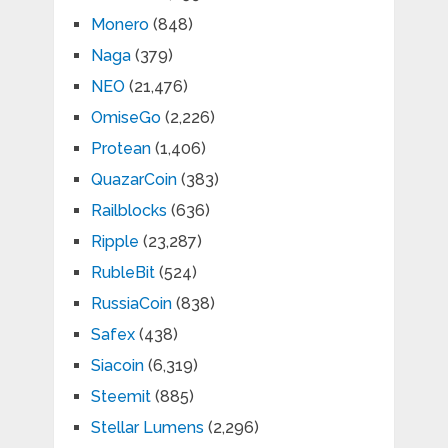
Monero
(848)
Naga
(379)
NEO
(21,476)
OmiseGo
(2,226)
Protean
(1,406)
QuazarCoin
(383)
Railblocks
(636)
Ripple
(23,287)
RubleBit
(524)
RussiaCoin
(838)
Safex
(438)
Siacoin
(6,319)
Steemit
(885)
Stellar Lumens
(2,296)