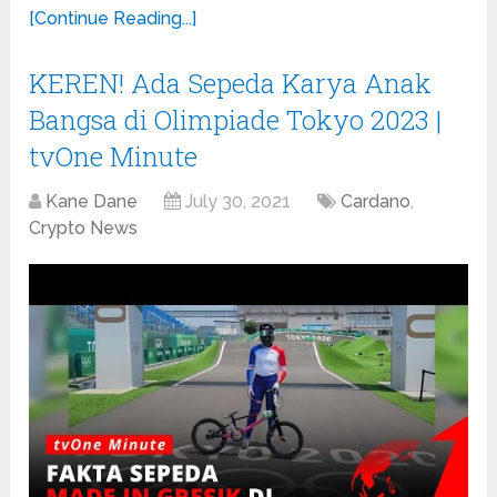
[Continue Reading...]
KEREN! Ada Sepeda Karya Anak
Bangsa di Olimpiade Tokyo 2023 |
tvOne Minute
Kane Dane
July 30, 2021
Cardano
,
Crypto News