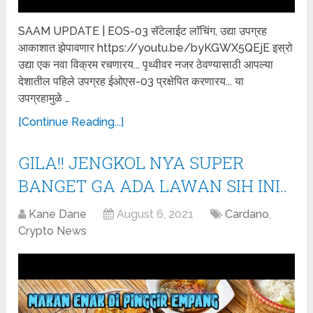
SAAM UPDATE | EOS-03 सॅटेलाईट लाॅचिंग, उद्या उपग्रह
आकाशात झेपावणार https://youtu.be/byKGWX5QEjE इस्रो
उद्या एक नवा विक्रम रचणारय... पृथ्वीवर नजर ठेवण्यासाठी आपल्या
देशातील पहिले उपग्रह ईओएस-03 प्रक्षेपित करणारय... या
उपग्रहामुळे …
[Continue Reading...]
GILA!! JENGKOL NYA SUPER
BANGET GA ADA LAWAN SIH INI..
Kane Dane
August 6, 2021
Cardano
,
Crypto News