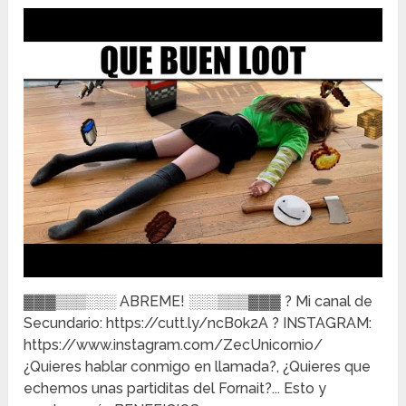
▓▓▓▒▒▒░░░ ABREME! ░░░▒▒▒▓▓▓ ? Mi canal de
Secundario: https://cutt.ly/ncB0k2A ? INSTAGRAM:
https://www.instagram.com/ZecUnicornio/
¿Quieres hablar conmigo en llamada?, ¿Quieres que
echemos unas partiditas del Fornait?... Esto y