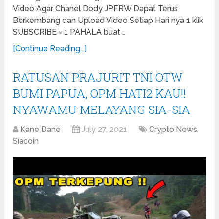
Video Agar Chanel Dody JPFRW Dapat Terus
Berkembang dan Upload Video Setiap Hari nya 1 klik
SUBSCRIBE = 1 PAHALA buat …
[Continue Reading...]
RATUSAN PRAJURIT TNI OTW
BUMI PAPUA, OPM HATI2 KAU!!
NYAWAMU MELAYANG SIA-SIA
Kane Dane
July 27, 2021
Crypto News
,
Siacoin