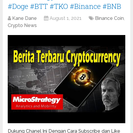
#Doge #BTT #TKO #Binance #BNB
Kane Dane
August 1, 2021
Binance Coin
,
Crypto News
Dukung Chanel Ini Dengan Cara Subscribe dan Like