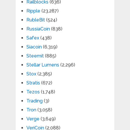
Railblocks
(636)
Ripple
(23,287)
RubleBit
(524)
RussiaCoin
(838)
Safex
(438)
Siacoin
(6,319)
Steemit
(885)
Stellar Lumens
(2,296)
Stox
(2,385)
Stratis
(672)
Tezos
(1,748)
Trading
(3)
Tron
(3,058)
Verge
(3,649)
VeriCoin
(2,088)