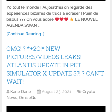
Yo tout le monde ! Aujourd'hui on regarde des
expériences bizarres de trucs à écraser ! Plein de
bisous ??? On vous adore
LE NOUVEL
AGENDA SWAN …
[Continue Reading...]
OMG! ? *+2O!* NEW
PICTURES/VIDEOS LEAKS!
ATLANTIS UPDATE IN PET
SIMULATOR X UPDATE 3?! ? CAN'T
WAIT!
Kane Dane
August 23, 2021
Crypto
News
,
OmiseGo