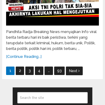
Pandhita Radja Breaking News menyajikan Info viral
berita terbaru hari ini baik peristiwa, terkini yang
terupdate terkait kriminal, hukum, berita unik, Politik,
berita politik, politik hari ini, politik terbaru, …
[Continue Reading...]
Posts
1
2
3
4
…
93
Next
pagination