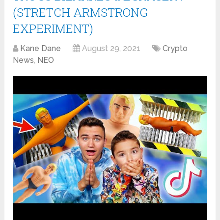
(STRETCH ARMSTRONG
EXPERIMENT)
Kane Dane
August 29, 2021
Crypto
News
,
NEO