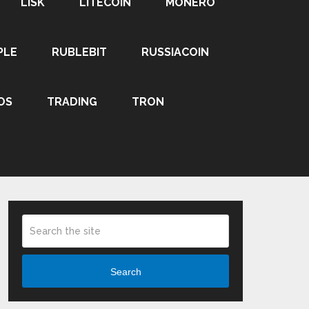
LISK
LITECOIN
MONERO
PLE
RUBLEBIT
RUSSIACOIN
OS
TRADING
TRON
Search