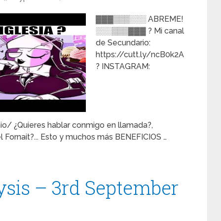
▓▓▓▒▒▒░░░ ABREME!
░░░▒▒▒▓▓▓ ? Mi canal
de Secundario:
https://cutt.ly/ncB0k2A
? INSTAGRAM:
o/ ¿Quieres hablar conmigo en llamada?,
l Fornait?... Esto y muchos más BENEFICIOS …
ysis – 3rd September