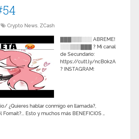
#54
Crypto News
,
ZCash
▓▓▓▒▒▒░░░ ABREME!
░░░▒▒▒▓▓▓ ? Mi canal
de Secundario:
https://cutt.ly/ncB0k2A
? INSTAGRAM:
o/ ¿Quieres hablar conmigo en llamada?,
l Fornait?... Esto y muchos más BENEFICIOS …