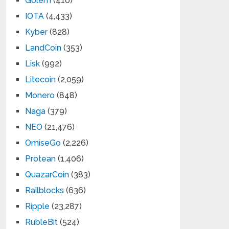
Golem
(410)
IOTA
(4,433)
Kyber
(828)
LandCoin
(353)
Lisk
(992)
Litecoin
(2,059)
Monero
(848)
Naga
(379)
NEO
(21,476)
OmiseGo
(2,226)
Protean
(1,406)
QuazarCoin
(383)
Railblocks
(636)
Ripple
(23,287)
RubleBit
(524)