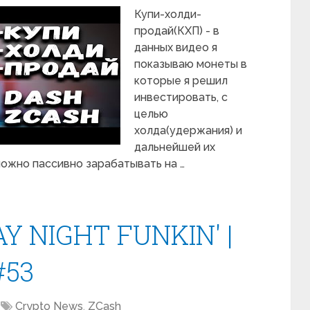
Купи-холди-
продай(КХП) - в
данных видео я
показываю монеты в
которые я решил
инвестировать, с
целью
холда(удержания) и
дальнейшей их
можно пассивно зарабатывать на …
Y NIGHT FUNKIN' |
#53
Crypto News
,
ZCash