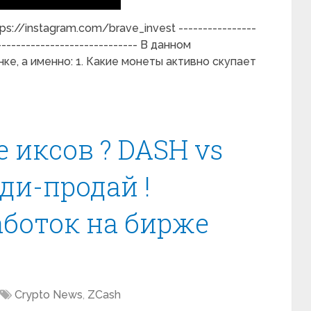
tps://instagram.com/brave_invest ----------------
------------------------------ В данном
е, а именно: 1. Какие монеты активно скупает
 иксов ? DASH vs
ди-продай !
боток на бирже
Crypto News
,
ZCash