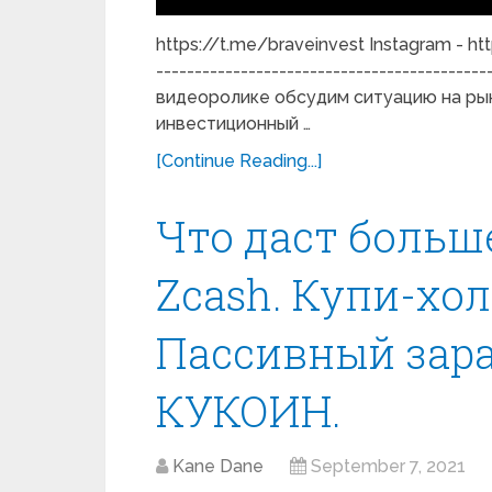
https://t.me/braveinvest Instagram - ht
------------------------------------------
видеоролике обсудим ситуацию на рынк
инвестиционный …
[Continue Reading...]
Что даст больше
Zcash. Купи-хол
Пассивный зара
КУКОИН.
Kane Dane
September 7, 2021