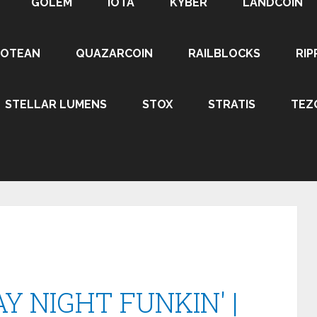
GOLEM
IOTA
KYBER
LANDCOIN
ROTEAN
QUAZARCOIN
RAILBLOCKS
RIP
STELLAR LUMENS
STOX
STRATIS
TEZ
Y NIGHT FUNKIN' |