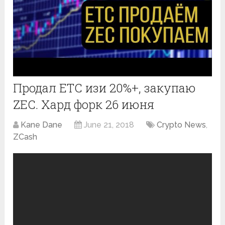
Продал ETC изи 20%+, закупаю
ZEC. Хард форк 26 июня
Kane Dane
June 21, 2018
Crypto News
,
ZCash