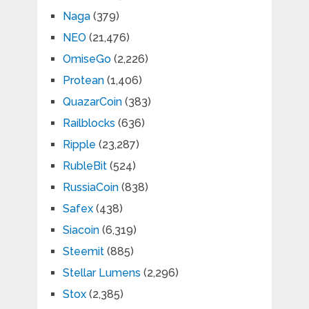
Naga
(379)
NEO
(21,476)
OmiseGo
(2,226)
Protean
(1,406)
QuazarCoin
(383)
Railblocks
(636)
Ripple
(23,287)
RubleBit
(524)
RussiaCoin
(838)
Safex
(438)
Siacoin
(6,319)
Steemit
(885)
Stellar Lumens
(2,296)
Stox
(2,385)