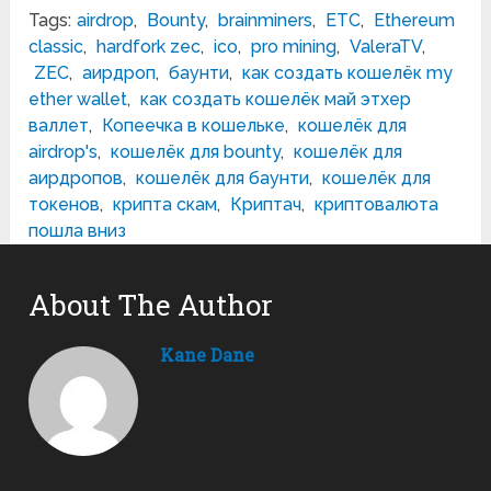
Tags:
airdrop
,
Bounty
,
brainminers
,
ETC
,
Ethereum
classic
,
hardfork zec
,
ico
,
pro mining
,
ValeraTV
,
ZEC
,
аирдроп
,
баунти
,
как создать кошелёк my
ether wallet
,
как создать кошелёк май этхер
валлет
,
Копеечка в кошельке
,
кошелёк для
airdrop's
,
кошелёк для bounty
,
кошелёк для
аирдропов
,
кошелёк для баунти
,
кошелёк для
токенов
,
крипта скам
,
Криптач
,
криптовалюта
пошла вниз
About The Author
Kane Dane