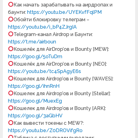
Как начать зарабатывать на аирдропах и
баунти:
https://youtu.be/UYEKvfFqlPM
Обойти блокировку телеграм –
https://youtu.be/i_bP4ZJrgIA
Telegram-канал Airdrop и Баунти:
https://t.me/airboun
Кошелёк для AirDrop’ов и Bounty [MEW]:
https://goo.gl/5oTuDm
Кошелёк для AirDrop’ов и Bounty [NEO]:
https://youtu.be/tc4SpAgyE6s
Кошелек для Airdrop’ов и Bounty [WAVES]:
https://goo.gl/ihnRnH
Кошелек для Airdrop’ов и Bounty [Stellar]:
https://goo.gl/MuexEg
Кошелек для Airdrop’ов и Bounty [ARK]:
https://goo.gl/3aGbHV
Как вывести токены с MEW?:
https://youtu.be/Z0DROVifgRo
Таблица с доступными выводами: