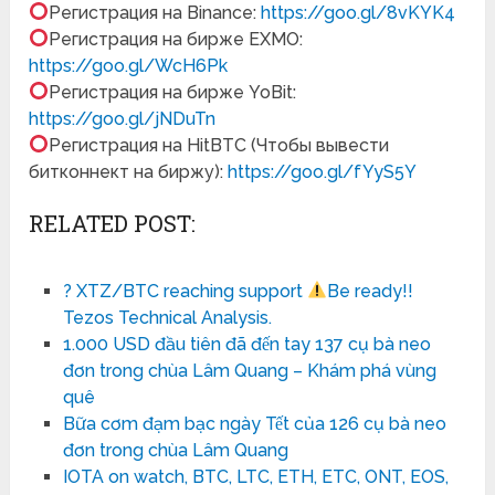
Регистрация на Binance:
https://goo.gl/8vKYK4
Регистрация на бирже EXMO:
https://goo.gl/WcH6Pk
Регистрация на бирже YoBit:
https://goo.gl/jNDuTn
Регистрация на HitBTC (Чтобы вывести
битконнект на биржу):
https://goo.gl/fYyS5Y
RELATED POST:
? XTZ/BTC reaching support
Be ready!!
Tezos Technical Analysis.
1.000 USD đầu tiên đã đến tay 137 cụ bà neo
đơn trong chùa Lâm Quang – Khám phá vùng
quê
Bữa cơm đạm bạc ngày Tết của 126 cụ bà neo
đơn trong chùa Lâm Quang
IOTA on watch, BTC, LTC, ETH, ETC, ONT, EOS,