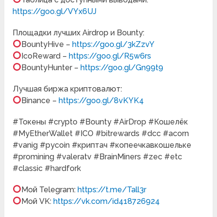
https://goo.gl/VYx6UJ
Площадки лучших Airdrop и Bounty:
BountyHive –
https://goo.gl/3kZzvY
IcoReward –
https://goo.gl/R5w6rs
BountyHunter –
https://goo.gl/Gn99t9
Лучшая биржа криптовалют:
Binance –
https://goo.gl/8vKYK4
#Токены #crypto #Bounty #AirDrop #Кошелёк
#MyEtherWallet #ICO #bitrewards #dcc #acorn
#vanig #pycoin #криптач #копеечкавкошельке
#promining #valeratv #BrainMiners #zec #etc
#classic #hardfork
Мой Telegram:
https://t.me/Tall3r
Мой VK:
https://vk.com/id418726924