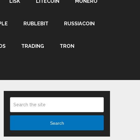
LISK
LITECOIN
MONERO
PLE
RUBLEBIT
RUSSIACOIN
OS
TRADING
TRON
Search