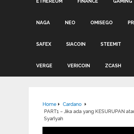
ETHEREUM
FINANCE
GAMING
NAGA
NEO
OMISEGO
P
SAFEX
SIACOIN
STEEMIT
VERGE
VERICOIN
ZCASH
Home
Cardano
PART1 – Jika ada yang KESURUPAN ata
Syar’iyah