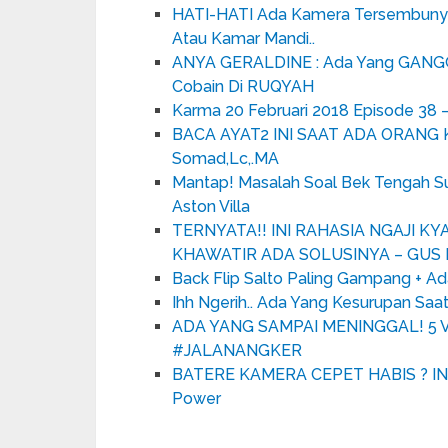
HATI-HATI Ada Kamera Tersembunyi !
Atau Kamar Mandi..
ANYA GERALDINE : Ada Yang GANGG
Cobain Di RUQYAH
Karma 20 Februari 2018 Episode 38 
BACA AYAT2 INI SAAT ADA ORANG 
Somad,Lc,.MA
Mantap! Masalah Soal Bek Tengah Sud
Aston Villa
TERNYATA!! INI RAHASIA NGAJI K
KHAWATIR ADA SOLUSINYA – GUS
Back Flip Salto Paling Gampang + A
Ihh Ngerih.. Ada Yang Kesurupan Sa
ADA YANG SAMPAI MENINGGAL! 5 
#JALANANGKER
BATERE KAMERA CEPET HABIS ? INI
Power