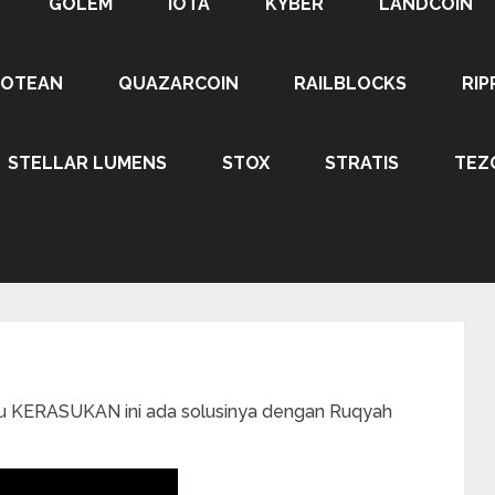
GOLEM
IOTA
KYBER
LANDCOIN
ROTEAN
QUAZARCOIN
RAILBLOCKS
RIP
STELLAR LUMENS
STOX
STRATIS
TEZ
u KERASUKAN ini ada solusinya dengan Ruqyah