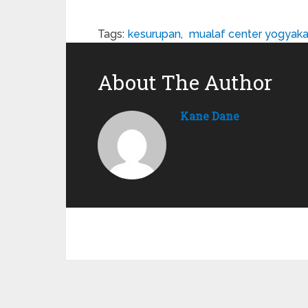
Tags:
kesurupan
,
mualaf center yogyaka
About The Author
Kane Dane