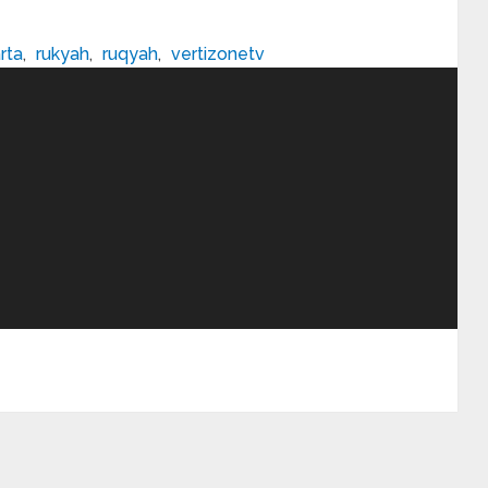
rta
,
rukyah
,
ruqyah
,
vertizonetv