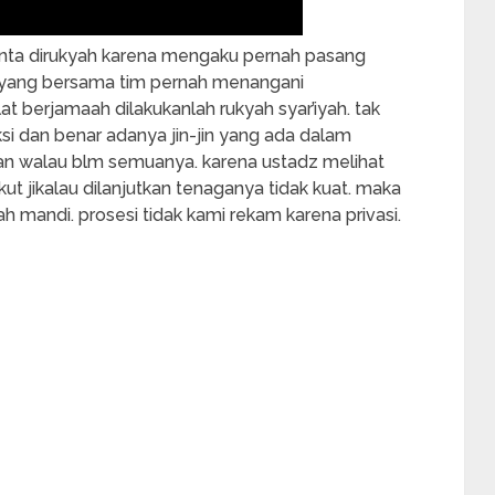
inta dirukyah karena mengaku pernah pasang
us yang bersama tim pernah menangani
lat berjamaah dilakukanlah rukyah syar’iyah. tak
si dan benar adanya jin-jin yang ada dalam
kan walau blm semuanya. karena ustadz melihat
kut jikalau dilanjutkan tenaganya tidak kuat. maka
h mandi. prosesi tidak kami rekam karena privasi.