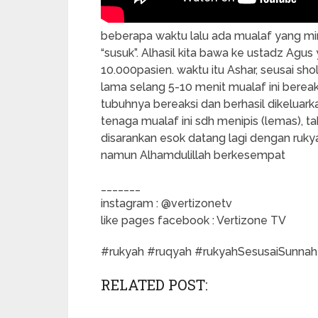
beberapa waktu lalu ada mualaf yang m
“susuk”. Alhasil kita bawa ke ustadz Ag
10.000pasien. waktu itu Ashar, seusai sho
lama selang 5-10 menit mualaf ini bereak
tubuhnya bereaksi dan berhasil dikeluar
tenaga mualaf ini sdh menipis (lemas), ta
disarankan esok datang lagi dengan rukya
namun Alhamdulillah berkesempat
_______
instagram : @vertizonetv
like pages facebook : Vertizone TV
#rukyah #ruqyah #rukyahSesusaiSunnah
RELATED POST: