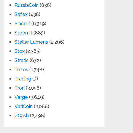
RussiaCoin
(838)
Safex
(438)
Siacoin
(6,319)
Steemit
(885)
Stellar Lumens
(2,296)
Stox
(2,385)
Stratis
(672)
Tezos
(1,748)
Trading
(3)
Tron
(3,058)
Verge
(3,649)
VeriCoin
(2,088)
ZCash
(2,498)