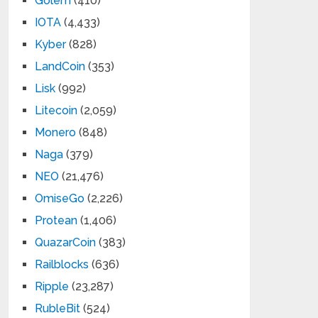
Golem
(410)
IOTA
(4,433)
Kyber
(828)
LandCoin
(353)
Lisk
(992)
Litecoin
(2,059)
Monero
(848)
Naga
(379)
NEO
(21,476)
OmiseGo
(2,226)
Protean
(1,406)
QuazarCoin
(383)
Railblocks
(636)
Ripple
(23,287)
RubleBit
(524)