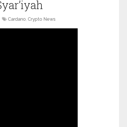
yar’iyah
Cardano
,
Crypto News