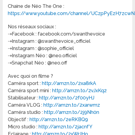
Chaine de Néo The One :
https://www.youtube.com/channel/UCzpPyEzH7zcw
Nos réseaux sociaux :
⇢Facebook : facebook.com/swanthevoice
⇢Instagram : @swanthevoice_officiel
⇢Instagram : @sophie_officiel
⇢Instagram Néo : @neo.officiel
⇢Snapchat Néo : @neo.off
Avec quoi on filme ?
Caméra sport :
http://amzn.to/2xa8rkA
Caméra sport mini :
http://amzn.to/2vJxKq2
Stabilisateur :
http://amzn.to/2f00yHJ
Caméra VLOG :
http://amzn.to/2xarwmz
Caméra studio :
http://amzn.to/2j9Nh0n
Objectif :
http://amzn.to/2eRKBQ9
Micro studio :
http://amzn.to/2jacnfY
Eclairage :
http://amzn.to/2xWrJHo