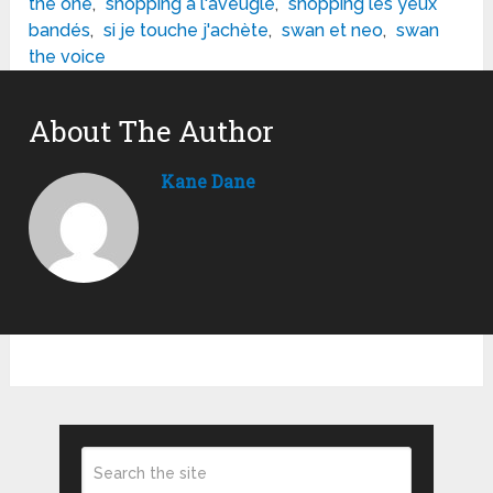
the one
,
shopping à l'aveugle
,
shopping les yeux
bandés
,
si je touche j'achète
,
swan et neo
,
swan
the voice
About The Author
Kane Dane