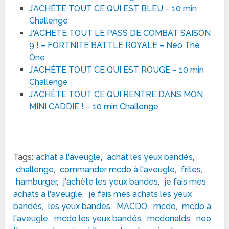
J’ACHÈTE TOUT CE QUI EST BLEU – 10 min
Challenge
J'ACHETE TOUT LE PASS DE COMBAT SAISON
9 ! – FORTNITE BATTLE ROYALE – Néo The
One
J’ACHÈTE TOUT CE QUI EST ROUGE – 10 min
Challenge
J’ACHÈTE TOUT CE QUI RENTRE DANS MON
MINI CADDIE ! – 10 min Challenge
Tags:
achat a l'aveugle
,
achat les yeux bandés
,
challenge
,
commander mcdo à l'aveugle
,
frites
,
hamburger
,
j'achète les yeux bandes
,
je fais mes
achats à l'aveugle
,
je fais mes achats les yeux
bandés
,
les yeux bandés
,
MACDO
,
mcdo
,
mcdo à
l'aveugle
,
mcdo les yeux bandés
,
mcdonalds
,
neo