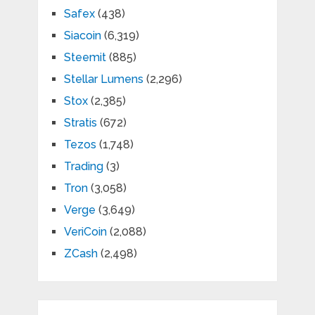
Safex
(438)
Siacoin
(6,319)
Steemit
(885)
Stellar Lumens
(2,296)
Stox
(2,385)
Stratis
(672)
Tezos
(1,748)
Trading
(3)
Tron
(3,058)
Verge
(3,649)
VeriCoin
(2,088)
ZCash
(2,498)