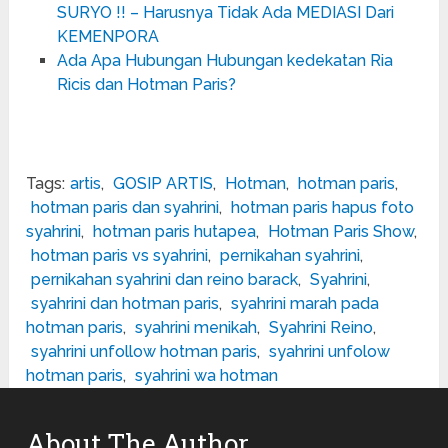
SURYO !! – Harusnya Tidak Ada MEDIASI Dari
KEMENPORA
Ada Apa Hubungan Hubungan kedekatan Ria
Ricis dan Hotman Paris?
Tags:
artis
,
GOSIP ARTIS
,
Hotman
,
hotman paris
,
hotman paris dan syahrini
,
hotman paris hapus foto
syahrini
,
hotman paris hutapea
,
Hotman Paris Show
,
hotman paris vs syahrini
,
pernikahan syahrini
,
pernikahan syahrini dan reino barack
,
Syahrini
,
syahrini dan hotman paris
,
syahrini marah pada
hotman paris
,
syahrini menikah
,
Syahrini Reino
,
syahrini unfollow hotman paris
,
syahrini unfolow
hotman paris
,
syahrini wa hotman
About The Author