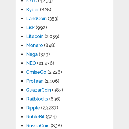
IOTA
(4,433)
Kyber
(828)
LandCoin
(353)
Lisk
(992)
Litecoin
(2,059)
Monero
(848)
Naga
(379)
NEO
(21,476)
OmiseGo
(2,226)
Protean
(1,406)
QuazarCoin
(383)
Railblocks
(636)
Ripple
(23,287)
RubleBit
(524)
RussiaCoin
(838)