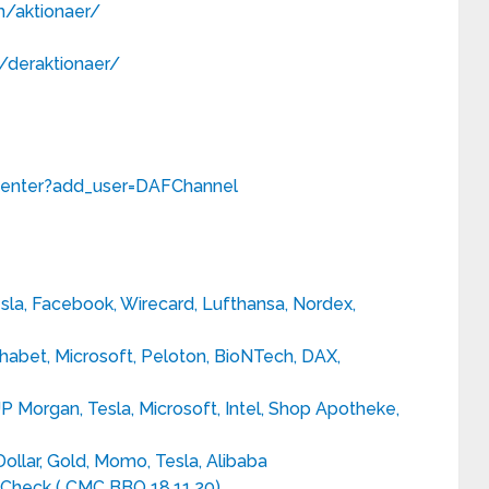
m/aktionaer/
/deraktionaer/
center?add_user=DAFChannel
esla, Facebook, Wirecard, Lufthansa, Nordex,
habet, Microsoft, Peloton, BioNTech, DAX,
 JP Morgan, Tesla, Microsoft, Intel, Shop Apotheke,
ollar, Gold, Momo, Tesla, Alibaba
m Check ( CMC BBQ 18.11.20)