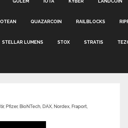
GOLEM
IOTA
KYBER
LANDCOIN
ROTEAN
QUAZARCOIN
RAILBLOCKS
RIP
STELLAR LUMENS
STOX
STRATIS
TEZ
tir, Pfizer, BioNTech, DAX, Nordex, Fraport,