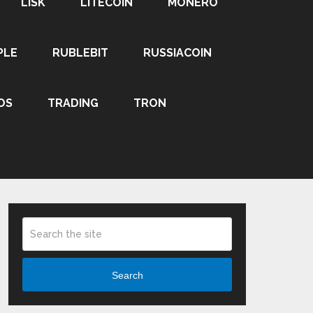
LISK
LITECOIN
MONERO
PLE
RUBLEBIT
RUSSIACOIN
OS
TRADING
TRON
Search