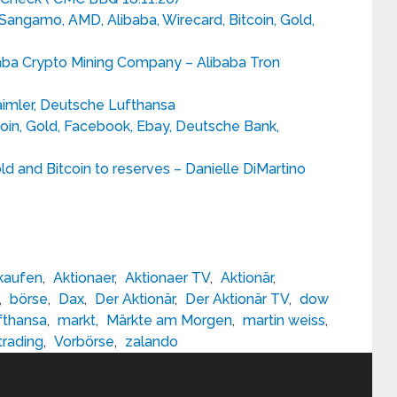
angamo, AMD, Alibaba, Wirecard, Bitcoin, Gold,
baba Crypto Mining Company – Alibaba Tron
Daimler, Deutsche Lufthansa
coin, Gold, Facebook, Ebay, Deutsche Bank,
ld and Bitcoin to reserves – Danielle DiMartino
 kaufen
,
Aktionaer
,
Aktionaer TV
,
Aktionär
,
,
börse
,
Dax
,
Der Aktionär
,
Der Aktionär TV
,
dow
fthansa
,
markt
,
Märkte am Morgen
,
martin weiss
,
trading
,
Vorbörse
,
zalando