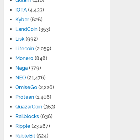
Golem
(410)
IOTA
(4,433)
Kyber
(828)
LandCoin
(353)
Lisk
(992)
Litecoin
(2,059)
Monero
(848)
Naga
(379)
NEO
(21,476)
OmiseGo
(2,226)
Protean
(1,406)
QuazarCoin
(383)
Railblocks
(636)
Ripple
(23,287)
RubleBit
(524)