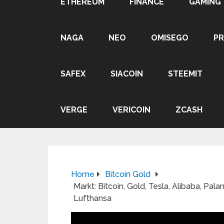
ETHEREUM
FINANCE
GAMING
NAGA
NEO
OMISEGO
P
SAFEX
SIACOIN
STEEMIT
VERGE
VERICOIN
ZCASH
Home
Bitcoin Gold
Markt: Bitcoin, Gold, Tesla, Alibaba, Palan
Lufthansa