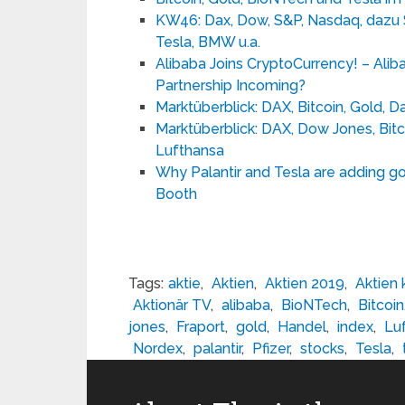
KW46: Dax, Dow, S&P, Nasdaq, dazu S
Tesla, BMW u.a.
Alibaba Joins CryptoCurrency! – Ali
Partnership Incoming?
Marktüberblick: DAX, Bitcoin, Gold, 
Marktüberblick: DAX, Dow Jones, Bit
Lufthansa
Why Palantir and Tesla are adding go
Booth
Tags:
aktie
,
Aktien
,
Aktien 2019
,
Aktien
Aktionär TV
,
alibaba
,
BioNTech
,
Bitcoin
jones
,
Fraport
,
gold
,
Handel
,
index
,
Lu
Nordex
,
palantir
,
Pfizer
,
stocks
,
Tesla
,