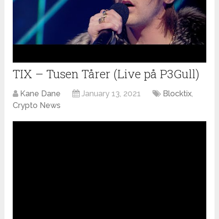
TIX – Tusen Tårer (Live på P3Gull)
Kane Dane
January 13, 2021
Blocktix
,
Crypto News