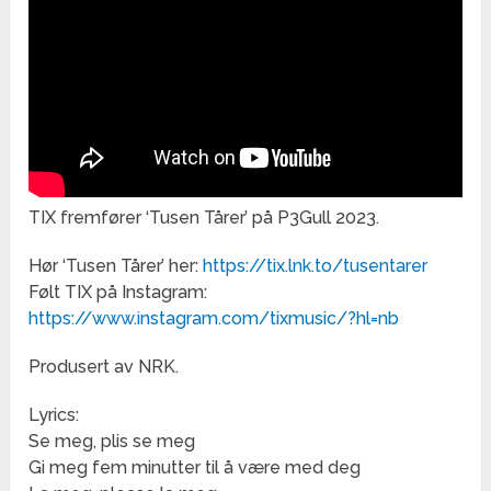
TIX fremfører ‘Tusen Tårer’ på P3Gull 2023.
Hør ‘Tusen Tårer’ her:
https://tix.lnk.to/tusentarer
Følt TIX på Instagram:
https://www.instagram.com/tixmusic/?hl=nb
Produsert av NRK.
Lyrics:
Se meg, plis se meg
Gi meg fem minutter til å være med deg