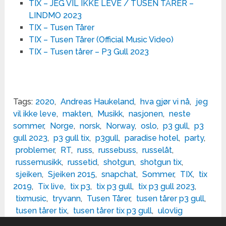
TIX – JEG VIL IKKE LEVE / TUSEN TÅRER –
LINDMO 2023
TIX – Tusen Tårer
TIX – Tusen Tårer (Official Music Video)
TIX – Tusen tårer – P3 Gull 2023
Tags:
2020
,
Andreas Haukeland
,
hva gjør vi nå
,
jeg
vil ikke leve
,
makten
,
Musikk
,
nasjonen
,
neste
sommer
,
Norge
,
norsk
,
Norway
,
oslo
,
p3 gull
,
p3
gull 2023
,
p3 gull tix
,
p3gull
,
paradise hotel
,
party
,
problemer
,
RT
,
russ
,
russebuss
,
russelåt
,
russemusikk
,
russetid
,
shotgun
,
shotgun tix
,
sjeiken
,
Sjeiken 2015
,
snapchat
,
Sommer
,
TIX
,
tix
2019
,
Tix live
,
tix p3
,
tix p3 gull
,
tix p3 gull 2023
,
tixmusic
,
tryvann
,
Tusen Tårer
,
tusen tårer p3 gull
,
tusen tårer tix
,
tusen tårer tix p3 gull
,
ulovlig