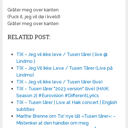
Gråter meg over kanten
(Fuck it, jeg vil dø i kveld)
Gråter meg over kanten
RELATED POST:
TIX – Jeg vil ikke leve / Tusen tårer [ live @
Lindmo ]
TIX – Jeg Vil Ikke Leve / Tusen Tårer (Live på
Lindmo)
TIX – Jeg vil ikke leve / Tusen tårer (live)
TIX – Tusen tårer "2023 version" (live) [HAIK:
Season 2] #Eurovision #DifferentLyrics
TIX – Tusen tårer | Live at Haik concert | English
subtitles
Marthe Brenne om Tix' nye låt «Tusen tårer»: –
Mistenker at den handler om meg