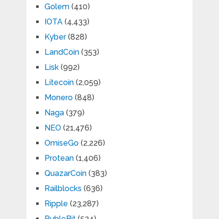
Golem
(410)
IOTA
(4,433)
Kyber
(828)
LandCoin
(353)
Lisk
(992)
Litecoin
(2,059)
Monero
(848)
Naga
(379)
NEO
(21,476)
OmiseGo
(2,226)
Protean
(1,406)
QuazarCoin
(383)
Railblocks
(636)
Ripple
(23,287)
RubleBit
(524)