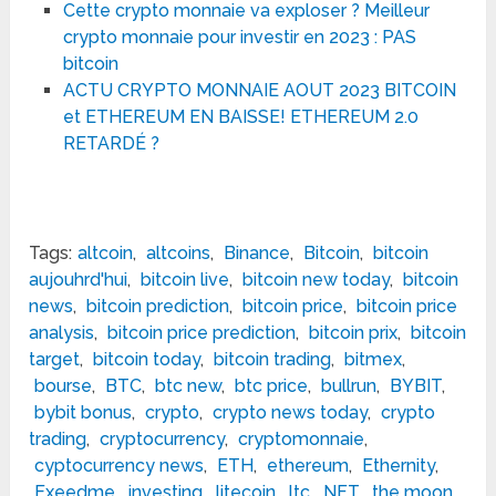
Cette crypto monnaie va exploser ? Meilleur
crypto monnaie pour investir en 2023 : PAS
bitcoin
ACTU CRYPTO MONNAIE AOUT 2023 BITCOIN
et ETHEREUM EN BAISSE! ETHEREUM 2.0
RETARDÉ ?
Tags:
altcoin
,
altcoins
,
Binance
,
Bitcoin
,
bitcoin
aujouhrd'hui
,
bitcoin live
,
bitcoin new today
,
bitcoin
news
,
bitcoin prediction
,
bitcoin price
,
bitcoin price
analysis
,
bitcoin price prediction
,
bitcoin prix
,
bitcoin
target
,
bitcoin today
,
bitcoin trading
,
bitmex
,
bourse
,
BTC
,
btc new
,
btc price
,
bullrun
,
BYBIT
,
bybit bonus
,
crypto
,
crypto news today
,
crypto
trading
,
cryptocurrency
,
cryptomonnaie
,
cyptocurrency news
,
ETH
,
ethereum
,
Ethernity
,
Exeedme
,
investing
,
litecoin
,
ltc
,
NFT
,
the moon