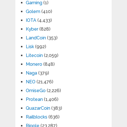
Gaming
(1)
Golem
(410)
IOTA
(4,433)
Kyber
(828)
LandCoin
(353)
Lisk
(992)
Litecoin
(2,059)
Monero
(848)
Naga
(379)
NEO
(21,476)
OmiseGo
(2,226)
Protean
(1,406)
QuazarCoin
(383)
Railblocks
(636)
Ripple
(23,287)