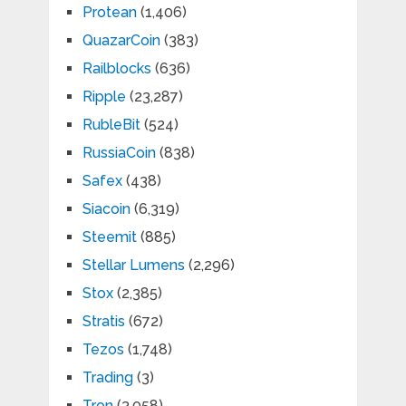
Protean
(1,406)
QuazarCoin
(383)
Railblocks
(636)
Ripple
(23,287)
RubleBit
(524)
RussiaCoin
(838)
Safex
(438)
Siacoin
(6,319)
Steemit
(885)
Stellar Lumens
(2,296)
Stox
(2,385)
Stratis
(672)
Tezos
(1,748)
Trading
(3)
Tron
(3,058)