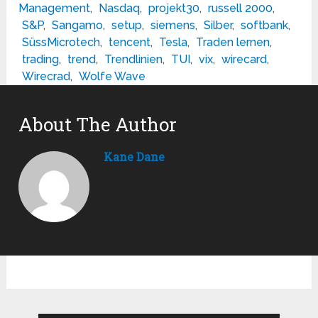
Management
,
Nasdaq
,
projekt30
,
russell 2000
,
S&P
,
Sangamo
,
setup
,
siemens
,
Silber
,
softbank
,
SüssMicrotech
,
tencent
,
Tesla
,
Traden lernen
,
trading
,
trend
,
Trendlinien
,
TUI
,
vix
,
wirecard
,
Wirecrad
,
Wolfe Wave
About The Author
Kane Dane