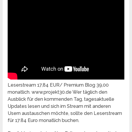
Leserstream 17,84 EUR/ Premium Blog 39,00
monatlich. www.projekt30.de Wer täglich den
Ausblick für den kommenden Tag, tagesaktuelle
Updates lesen und sich im Stream mit anderen
Usern austauschen möchte, sollte den Leserstream
für 17.84 Euro monatlich buchen.