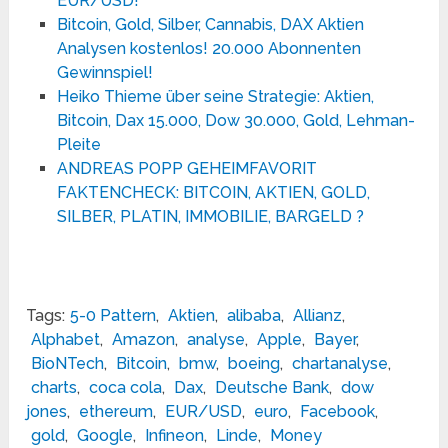
EUR/USD!
Bitcoin, Gold, Silber, Cannabis, DAX Aktien
Analysen kostenlos! 20.000 Abonnenten
Gewinnspiel!
Heiko Thieme über seine Strategie: Aktien,
Bitcoin, Dax 15.000, Dow 30.000, Gold, Lehman-
Pleite
ANDREAS POPP GEHEIMFAVORIT
FAKTENCHECK: BITCOIN, AKTIEN, GOLD,
SILBER, PLATIN, IMMOBILIE, BARGELD ?
Tags:
5-0 Pattern
,
Aktien
,
alibaba
,
Allianz
,
Alphabet
,
Amazon
,
analyse
,
Apple
,
Bayer
,
BioNTech
,
Bitcoin
,
bmw
,
boeing
,
chartanalyse
,
charts
,
coca cola
,
Dax
,
Deutsche Bank
,
dow
jones
,
ethereum
,
EUR/USD
,
euro
,
Facebook
,
gold
,
Google
,
Infineon
,
Linde
,
Money