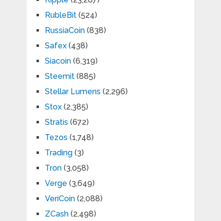
RubleBit
(524)
RussiaCoin
(838)
Safex
(438)
Siacoin
(6,319)
Steemit
(885)
Stellar Lumens
(2,296)
Stox
(2,385)
Stratis
(672)
Tezos
(1,748)
Trading
(3)
Tron
(3,058)
Verge
(3,649)
VeriCoin
(2,088)
ZCash
(2,498)