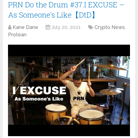
PRN Do the Drum #37.I EXCUSE –
As Someone's Like【DtD】
Kane Dane
July 20, 2021
Crypto News
,
Protean