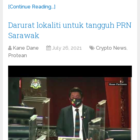
[Continue Reading...]
Darurat lokaliti untuk tangguh PRN
Sarawak
Kane Dane
July 26, 2021
Crypto News
,
Protean