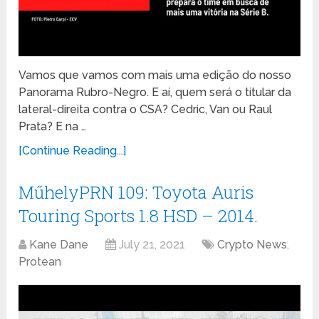
Vamos que vamos com mais uma edição do nosso
Panorama Rubro-Negro. E aí, quem será o titular da
lateral-direita contra o CSA? Cedric, Van ou Raul
Prata? E na …
[Continue Reading...]
MűhelyPRN 109: Toyota Auris
Touring Sports 1.8 HSD – 2014.
Kane Dane
July 21, 2021
Crypto News
,
Protean