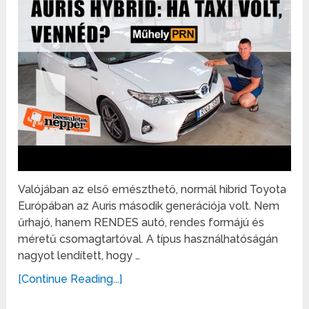
Valójában az első emészthető, normál hibrid Toyota
Európában az Auris második generációja volt. Nem
űrhajó, hanem RENDES autó, rendes formájú és
méretű csomagtartóval. A típus használhatóságán
nagyot lendített, hogy …
[Continue Reading...]