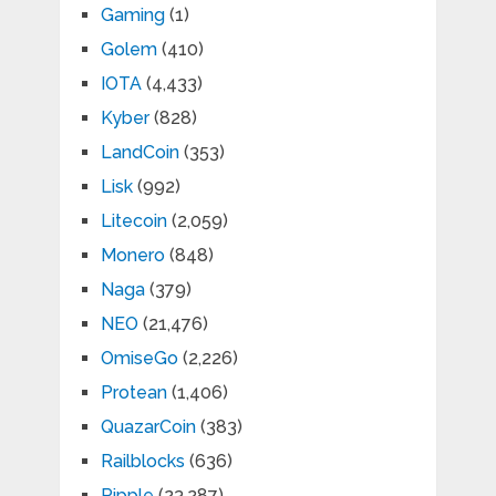
Gaming
(1)
Golem
(410)
IOTA
(4,433)
Kyber
(828)
LandCoin
(353)
Lisk
(992)
Litecoin
(2,059)
Monero
(848)
Naga
(379)
NEO
(21,476)
OmiseGo
(2,226)
Protean
(1,406)
QuazarCoin
(383)
Railblocks
(636)
Ripple
(23,287)