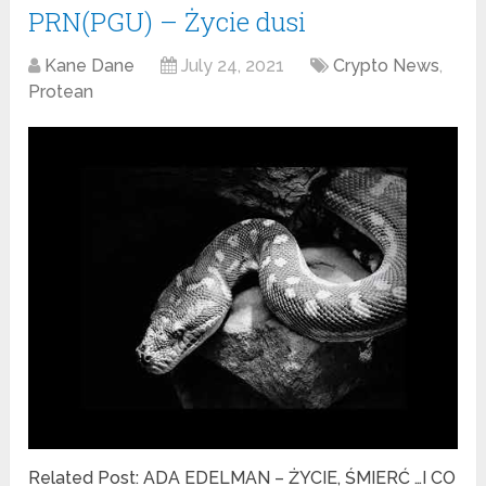
PRN(PGU) – Życie dusi
Kane Dane
July 24, 2021
Crypto News
,
Protean
Related Post: ADA EDELMAN – ŻYCIE, ŚMIERĆ …I CO