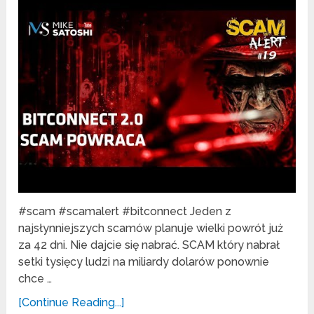
#scam #scamalert #bitconnect Jeden z
najsłynniejszych scamów planuje wielki powrót już
za 42 dni. Nie dajcie się nabrać. SCAM który nabrał
setki tysięcy ludzi na miliardy dolarów ponownie
chce …
[Continue Reading...]