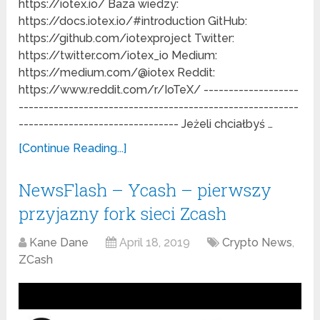
https://iotex.io/ Baza wiedzy:
https://docs.iotex.io/#introduction GitHub:
https://github.com/iotexproject Twitter:
https://twitter.com/iotex_io Medium:
https://medium.com/@iotex Reddit:
https://www.reddit.com/r/IoTeX/ -------------------
--------------------------------------------------------
-------------------------------- Jeżeli chciałbyś …
[Continue Reading...]
NewsFlash – Ycash – pierwszy
przyjazny fork sieci Zcash
Kane Dane
April 18, 2019
Crypto News
,
ZCash