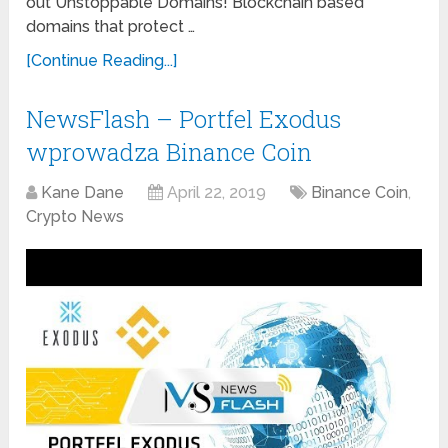
out Unstoppable Domains! Blockchain based
domains that protect …
[Continue Reading...]
NewsFlash – Portfel Exodus
wprowadza Binance Coin
Kane Dane
April 22, 2019
Binance Coin
,
Crypto News