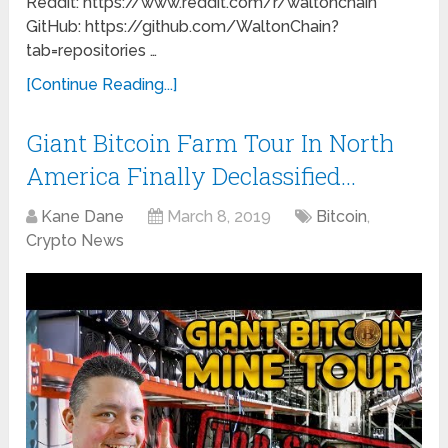
Reddit: https://www.reddit.com/r/waltonchain
GitHub: https://github.com/WaltonChain?
tab=repositories …
[Continue Reading...]
Giant Bitcoin Farm Tour In North
America Finally Declassified…
Kane Dane
March 8, 2019
Bitcoin
,
Crypto News