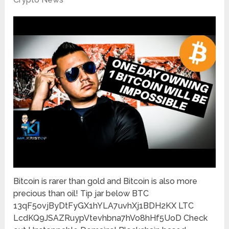
Bitcoin is rarer than gold and Bitcoin is also more
precious than oil! Tip jar below BTC
13qF5ovjByDtFyGX1hYLA7uvhXj1BDH2KX LTC
LcdKQ9JSAZRuypVtevhbna7hVo8hHf5UoD Check