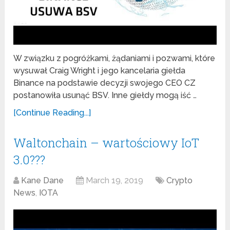
W związku z pogróżkami, żądaniami i pozwami, które
wysuwał Craig Wright i jego kancelaria giełda
Binance na podstawie decyzji swojego CEO CZ
postanowiła usunąć BSV. Inne giełdy mogą iść …
[Continue Reading...]
Waltonchain – wartościowy IoT
3.0???
Kane Dane
March 19, 2019
Crypto
News
,
IOTA