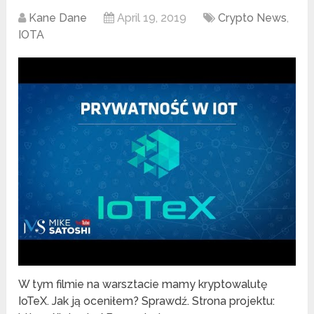
Kane Dane
April 19, 2019
Crypto News
,
IOTA
W tym filmie na warsztacie mamy kryptowalutę
IoTeX. Jak ją oceniłem? Sprawdź. Strona projektu: