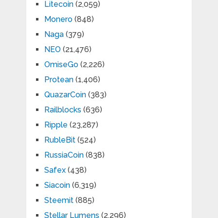
Litecoin
(2,059)
Monero
(848)
Naga
(379)
NEO
(21,476)
OmiseGo
(2,226)
Protean
(1,406)
QuazarCoin
(383)
Railblocks
(636)
Ripple
(23,287)
RubleBit
(524)
RussiaCoin
(838)
Safex
(438)
Siacoin
(6,319)
Steemit
(885)
Stellar Lumens
(2,296)