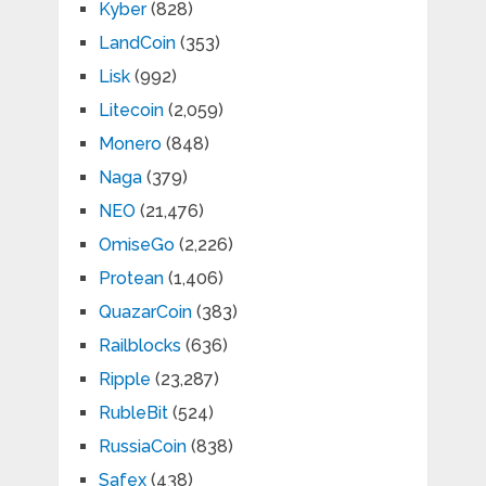
Kyber
(828)
LandCoin
(353)
Lisk
(992)
Litecoin
(2,059)
Monero
(848)
Naga
(379)
NEO
(21,476)
OmiseGo
(2,226)
Protean
(1,406)
QuazarCoin
(383)
Railblocks
(636)
Ripple
(23,287)
RubleBit
(524)
RussiaCoin
(838)
Safex
(438)