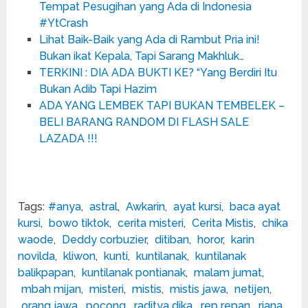
Tempat Pesugihan yang Ada di Indonesia
#YtCrash
Lihat Baik-Baik yang Ada di Rambut Pria ini!
Bukan ikat Kepala, Tapi Sarang Makhluk…
TERKINI : DIA ADA BUKTI KE? “Yang Berdiri Itu
Bukan Adib Tapi Hazim
ADA YANG LEMBEK TAPI BUKAN TEMBELEK –
BELI BARANG RANDOM DI FLASH SALE
LAZADA !!!
Tags:
#anya
,
astral
,
Awkarin
,
ayat kursi
,
baca ayat
kursi
,
bowo tiktok
,
cerita misteri
,
Cerita Mistis
,
chika
waode
,
Deddy corbuzier
,
ditiban
,
horor
,
karin
novilda
,
kliwon
,
kunti
,
kuntilanak
,
kuntilanak
balikpapan
,
kuntilanak pontianak
,
malam jumat
,
mbah mijan
,
misteri
,
mistis
,
mistis jawa
,
netijen
,
orang jawa
,
pocong
,
raditya dika
,
rep repan
,
riana
,