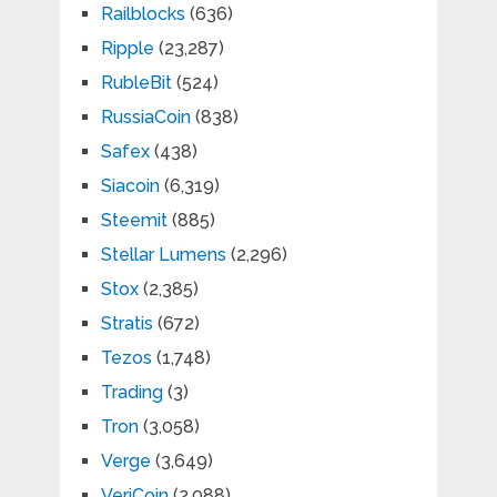
Railblocks
(636)
Ripple
(23,287)
RubleBit
(524)
RussiaCoin
(838)
Safex
(438)
Siacoin
(6,319)
Steemit
(885)
Stellar Lumens
(2,296)
Stox
(2,385)
Stratis
(672)
Tezos
(1,748)
Trading
(3)
Tron
(3,058)
Verge
(3,649)
VeriCoin
(2,088)