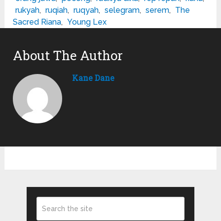
rukyah
,
ruqiah
,
ruqyah
,
selegram
,
serem
,
The
Sacred Riana
,
Young Lex
About The Author
Kane Dane