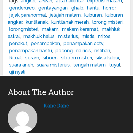
Tags:
angker
,
arwah
,
atta halilintar
,
expedisi malam
,
genderuwo
,
gentayangan
,
ghaib
,
hantu
,
horror
,
jejak paranormal
,
jelajah malam
,
kuburan
,
kuburan
angker
,
kuntilanak
,
kuntilanak merah
,
lorong misteri
,
lorongmisteri
,
makam
,
makam keramat
,
makhluk
astral
,
makhluk halus
,
misterius
,
mistis
,
mitos
,
penakut
,
penampakan
,
penampakan cctv
,
penampakan hantu
,
pocong
,
ria ricis
,
rintihan
,
Ritual
,
seram
,
siboen
,
siboen misteri
,
siksa kubur
,
suara aneh
,
suara misterius
,
tengah malam
,
tuyul
,
uji nyali
About The Author
Kane Dane