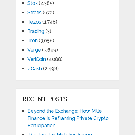
Stox
(2,385)
Stratis
(672)
Tezos
(1,748)
Trading
(3)
Tron
(3,058)
Verge
(3,649)
VeriCoin
(2,088)
ZCash
(2,498)
RECENT POSTS
Beyond the Exchange: How Mille
Finance Is Reframing Private Crypto
Participation
The Top Tax Mistakes Young