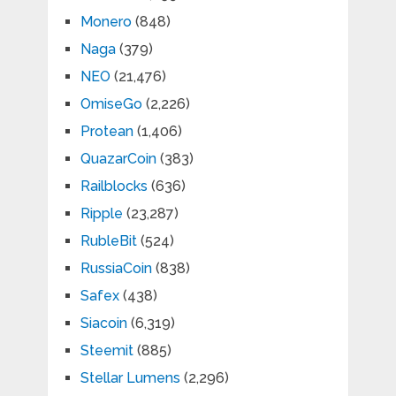
Monero
(848)
Naga
(379)
NEO
(21,476)
OmiseGo
(2,226)
Protean
(1,406)
QuazarCoin
(383)
Railblocks
(636)
Ripple
(23,287)
RubleBit
(524)
RussiaCoin
(838)
Safex
(438)
Siacoin
(6,319)
Steemit
(885)
Stellar Lumens
(2,296)