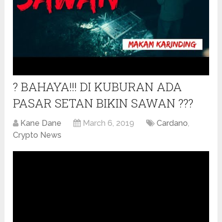
? BAHAYA!!! DI KUBURAN ADA
PASAR SETAN BIKIN SAWAN ???
Kane Dane
March 6, 2019
Cardano
,
Crypto News