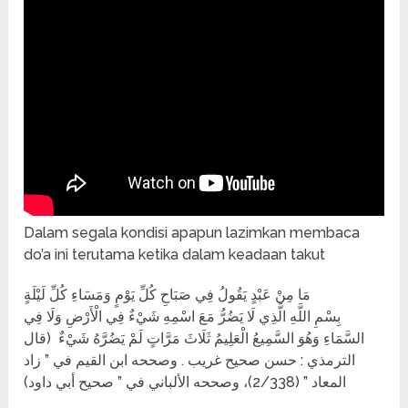
Dalam segala kondisi apapun lazimkan membaca
do’a ini terutama ketika dalam keadaan takut
مَا مِنْ عَبْدٍ يَقُولُ فِي صَبَاحِ كُلِّ يَوْمٍ وَمَسَاءِ كُلِّ لَيْلَةٍ
بِسْمِ اللَّهِ الَّذِي لَا يَضُرُّ مَعَ اسْمِهِ شَيْءٌ فِي الْأَرْضِ وَلَا فِي
السَّمَاءِ وَهُوَ السَّمِيعُ الْعَلِيمُ ثَلَاثَ مَرَّاتٍ لَمْ يَضُرَّهُ شَيْءٌ (قال
الترمذي : حسن صحيح غريب . وصححه ابن القيم في ” زاد
المعاد ” (2/338)، وصححه الألباني في ” صحيح أبي داود)