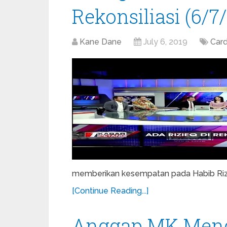
Rekonsiliasi (6/7
Kane Dane
July 6, 2019
Car
memberikan kesempatan pada Habib Rizi
[Continue Reading...]
Anggap MK Meng