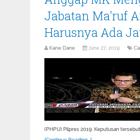
Jabatan Ma'ruf A
Harusnya Ada J
Kane Dane
June 27, 2019
Ca
(PHPU) Pilpres 2019. Keputusan tersebut 
[Continue Reading...]