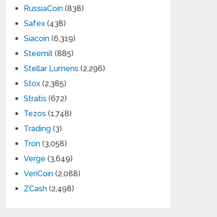
RussiaCoin
(838)
Safex
(438)
Siacoin
(6,319)
Steemit
(885)
Stellar Lumens
(2,296)
Stox
(2,385)
Stratis
(672)
Tezos
(1,748)
Trading
(3)
Tron
(3,058)
Verge
(3,649)
VeriCoin
(2,088)
ZCash
(2,498)