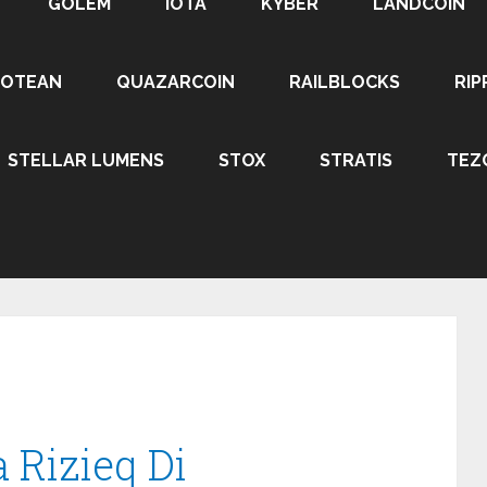
GOLEM
IOTA
KYBER
LANDCOIN
ROTEAN
QUAZARCOIN
RAILBLOCKS
RIP
STELLAR LUMENS
STOX
STRATIS
TEZ
 Rizieq Di