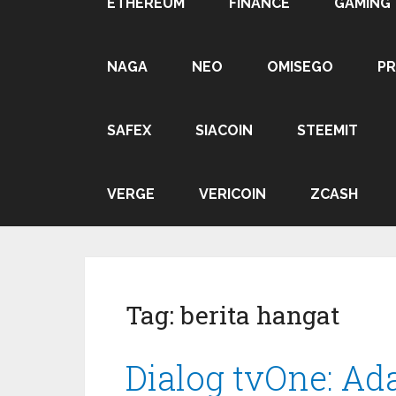
ETHEREUM
FINANCE
GAMING
NAGA
NEO
OMISEGO
P
SAFEX
SIACOIN
STEEMIT
VERGE
VERICOIN
ZCASH
Tag:
berita hangat
Dialog tvOne: Ada