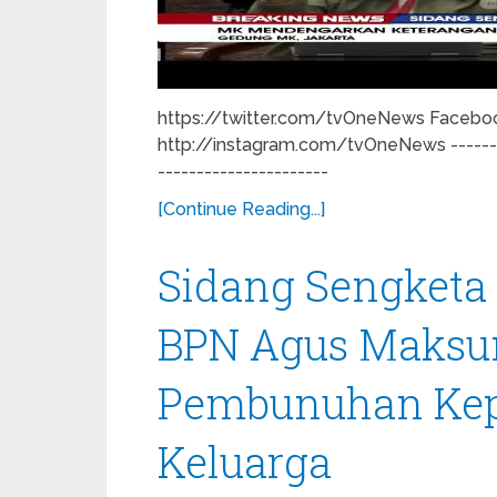
https://twitter.com/tvOneNews Facebo
http://instagram.com/tvOneNews ---------
----------------------
[Continue Reading...]
Sidang Sengketa P
BPN Agus Maksu
Pembunuhan Kep
Keluarga