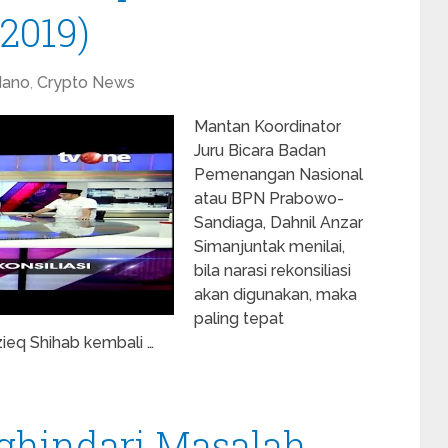
/2019)
dano
,
Crypto News
Mantan Koordinator
Juru Bicara Badan
Pemenangan Nasional
atau BPN Prabowo-
Sandiaga, Dahnil Anzar
Simanjuntak menilai,
bila narasi rekonsiliasi
akan digunakan, maka
paling tepat
eq Shihab kembali …
hindari Masalah