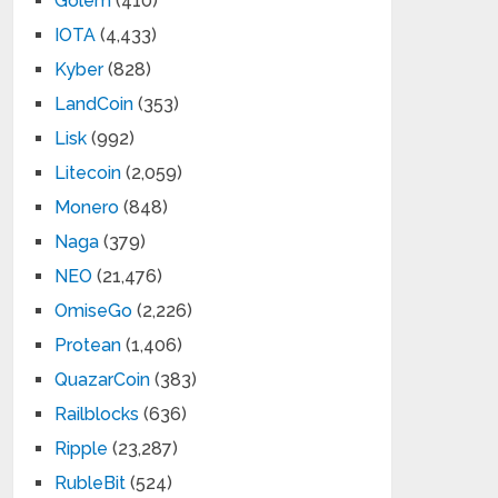
Golem
(410)
IOTA
(4,433)
Kyber
(828)
LandCoin
(353)
Lisk
(992)
Litecoin
(2,059)
Monero
(848)
Naga
(379)
NEO
(21,476)
OmiseGo
(2,226)
Protean
(1,406)
QuazarCoin
(383)
Railblocks
(636)
Ripple
(23,287)
RubleBit
(524)