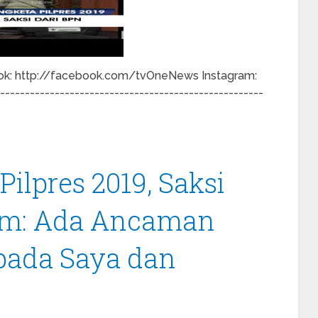
ok: http://facebook.com/tvOneNews Instagram:
--------------------------------------------------
ilpres 2019, Saksi
m: Ada Ancaman
ada Saya dan