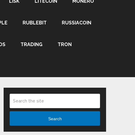
LISK
LITECOIN
MONERO
PLE
RUBLEBIT
RUSSIACOIN
OS
TRADING
TRON
Search