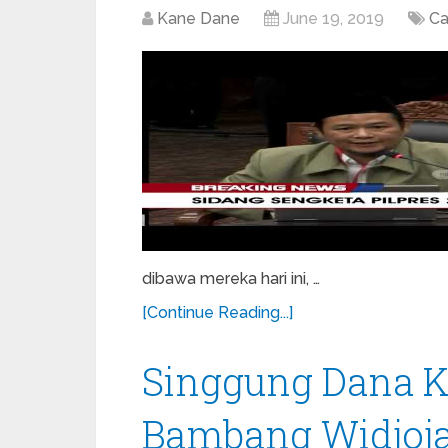
Kane Dane
June 19, 2019
Ca
dibawa mereka hari ini, …
[Continue Reading...]
Singgung Dana 
Bambang Widjojan