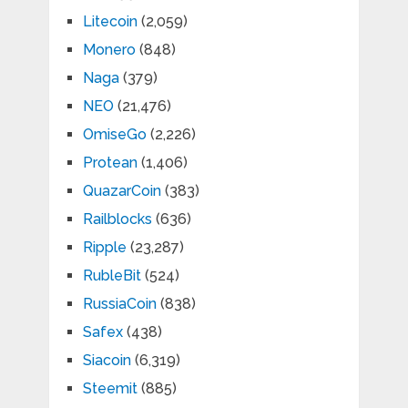
Litecoin
(2,059)
Monero
(848)
Naga
(379)
NEO
(21,476)
OmiseGo
(2,226)
Protean
(1,406)
QuazarCoin
(383)
Railblocks
(636)
Ripple
(23,287)
RubleBit
(524)
RussiaCoin
(838)
Safex
(438)
Siacoin
(6,319)
Steemit
(885)