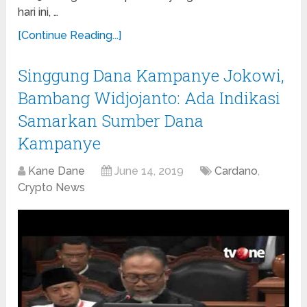
hari ini, …
[Continue Reading...]
Singgung Dana Kampanye Jokowi,
Bambang Widjojanto: Ada Indikasi
Samarkan Sumber Dana
Kampanye
Kane Dane
June 14, 2019
Cardano
,
Crypto News