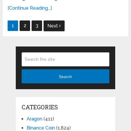
[Continue Reading...]
Posts
1
2
3
Next
pagination
Search
CATEGORIES
Aragon
(411)
Binance Coin
(1,824)