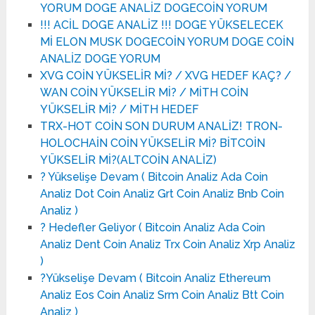
YORUM DOGE ANALİZ DOGECOİN YORUM
!!! ACİL DOGE ANALİZ !!! DOGE YÜKSELECEK
Mİ ELON MUSK DOGECOİN YORUM DOGE COİN
ANALİZ DOGE YORUM
XVG COİN YÜKSELİR Mİ? / XVG HEDEF KAÇ? /
WAN COİN YÜKSELİR Mİ? / MİTH COİN
YÜKSELİR Mİ? / MİTH HEDEF
TRX-HOT COİN SON DURUM ANALİZ! TRON-
HOLOCHAİN COİN YÜKSELİR Mİ? BİTCOİN
YÜKSELİR Mİ?(ALTCOİN ANALİZ)
? Yükselişe Devam ( Bitcoin Analiz Ada Coin
Analiz Dot Coin Analiz Grt Coin Analiz Bnb Coin
Analiz )
? Hedefler Geliyor ( Bitcoin Analiz Ada Coin
Analiz Dent Coin Analiz Trx Coin Analiz Xrp Analiz
)
?Yükselişe Devam ( Bitcoin Analiz Ethereum
Analiz Eos Coin Analiz Srm Coin Analiz Btt Coin
Analiz )