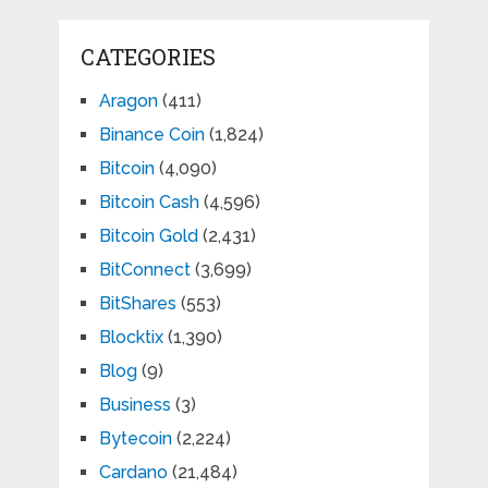
CATEGORIES
Aragon
(411)
Binance Coin
(1,824)
Bitcoin
(4,090)
Bitcoin Cash
(4,596)
Bitcoin Gold
(2,431)
BitConnect
(3,699)
BitShares
(553)
Blocktix
(1,390)
Blog
(9)
Business
(3)
Bytecoin
(2,224)
Cardano
(21,484)