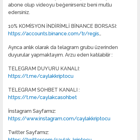
abone olup videoyu beğenirseniz beni mutlu
edersiniz.
10% KOMİSYON İNDİRİMLİ BİNANCE BORSASI:
https://accounts.binance.com/tr/regis
…
Ayrıca anlık olarak da telagram grubu üzerinden
duyurular yapmaktayım. Arzu eden katılabilir :
TELEGRAM DUYURU KANALI:
https://t.me/caylakkriptocu
TELEGRAM SOHBET KANALI :
https://t.me/caylakcasohbet
İnstagram Sayfamız:
https://www.instagram.com/caylakkriptocu
Twitter Sayfamız:
https://twitter.com/caylak_kriptocu