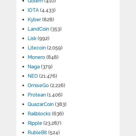
Golem
(410)
IOTA
(4,433)
Kyber
(828)
LandCoin
(353)
Lisk
(992)
Litecoin
(2,059)
Monero
(848)
Naga
(379)
NEO
(21,476)
OmiseGo
(2,226)
Protean
(1,406)
QuazarCoin
(383)
Railblocks
(636)
Ripple
(23,287)
RubleBit
(524)