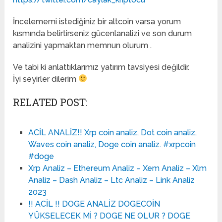
İncelememi istediğiniz bir altcoin varsa yorum
kısmında belirtirseniz gücenlanalizi ve son durum
analizini yapmaktan memnun olurum .
Ve tabi ki anlattıklarımız yatırım tavsiyesi değildir.
İyi seyirler dilerim
RELATED POST:
ACİL ANALİZ!! Xrp coin analiz, Dot coin analiz,
Waves coin analiz, Doge coin analiz. #xrpcoin
#doge
Xrp Analiz – Ethereum Analiz – Xem Analiz – Xlm
Analiz – Dash Analiz – Ltc Analiz – Link Analiz
2023
!! ACİL !! DOGE ANALİZ DOGECOİN
YÜKSELECEK Mİ ? DOGE NE OLUR ? DOGE